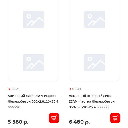
5.0
1
5.0
1
Алмазный
5
1
Алмазный
5
1
Алмазный диск DIAM Мастер
Алмазный отрезной диск
диск
отрезной
Железобетон 300x2.8x10x25.4
DIAM Мастер Железобетон
DIAM
диск
000502
350x3.0x10x25.4 000503
Мастер
DIAM
Железобетон
Мастер
5 580 р.
6 480 р.
В
В
300x2.8x10x25.4
Железобетон