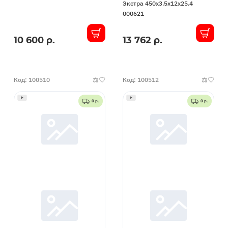
Экстра 450x3.5x12x25.4
000621
10 600 р.
13 762 р.
В
В
наличии
наличии
Код: 100510
Код: 100512
0 р.
0 р.