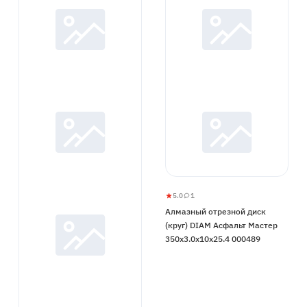
5.0
1
Алмазный
5
1
Алмазный отрезной диск
отрезной
(круг) DIAM Асфальт Мастер
диск
350x3.0x10x25.4 000489
(круг)
DIAM
Асфальт
Мастер