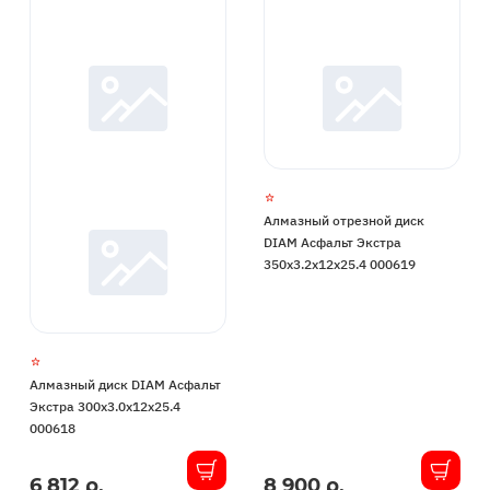
Алмазный отрезной диск
DIAM Асфальт Экстра
350x3.2x12x25.4 000619
Алмазный диск DIAM Асфальт
Экстра 300x3.0x12x25.4
000618
6 812 р.
8 900 р.
В
В