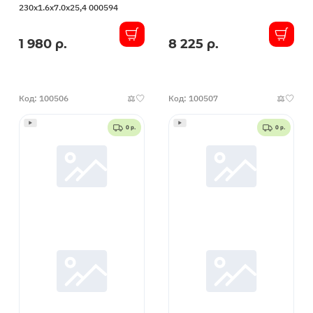
230x1.6x7.0x25,4 000594
1 980 р.
8 225 р.
В
В
наличии
наличии
Код: 100506
Код: 100507
0 р.
0 р.