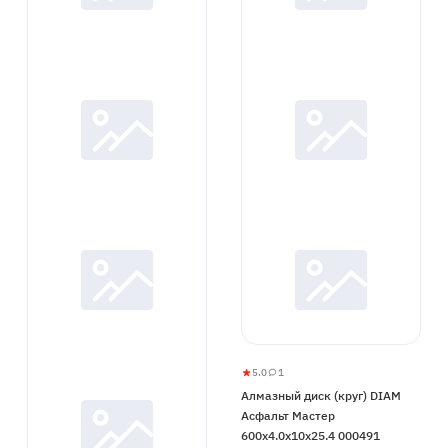
5.0
1
Алмазный
5
1
Алмазный диск (круг) DIAM
диск
Асфальт Мастер
(круг)
600x4.0x10x25.4 000491
DIAM