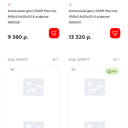
Алмазный диск DIAM Мастер
Алмазный диск DIAM Мастер
400x3.0x10x25.4 асфальт
450x3.4x10x25.4 асфальт
000528
000529
9 360 р.
13 320 р.
В
В
наличии
наличии
Код: 100327
Код: 100477
0 р.