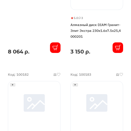
5.0
3
Алмазный
5
3
Алмазный диск DIAM Гранит-
диск
Элит Экстра 230x1.6x7.5x25,4
DIAM
000201
Гранит-
Элит
8 064 р.
3 150 р.
В
В
Экстра
наличии
наличии
230x1.6x7.5x25,4
000201
Код: 100182
Код: 100183