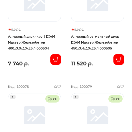
5.0
1
5.0
1
Алмазный
5
1
Алмазный
5
1
Алмазный диск (круг) DIAM
Алмазный сегментный диск
диск
сегментный
Мастер Железобетон
DIAM Мастер Железобетон
(круг)
диск
400x3.0x10x25.4 000504
450x3.4x10x25.4 000505
DIAM
DIAM
Мастер
Мастер
7 740 р.
11 520 р.
В
В
Железобетон
Железобетон
наличии
наличии
400x3.0x10x25.4
450x3.4x10x25.4
000504
000505
Код: 100078
Код: 100079
0 р.
0 р.