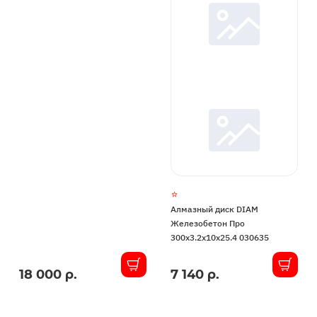
Алмазный диск DIAM
Железобетон Про
300x3.2x10x25.4 030635
18 000 р.
7 140 р.
В
В
наличии
наличии