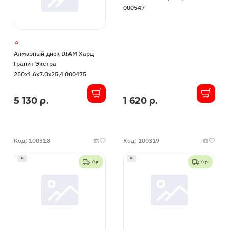
000547
Алмазный диск DIAM Хард
Гранит Экстра
250x1.6x7.0x25,4 000475
5 130 р.
1 620 р.
В
В
наличии
наличии
Код: 100318
Код: 100319
0 р.
0 р.