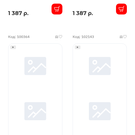
1 387 р.
1 387 р.
В
В
наличии
наличии
Код: 100364
Код: 102143