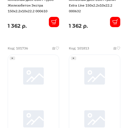
Железобетон Экстра
Extra Line 150x2.2x10x22.2
150x2.2x10x22.2 000610
000632
1 362 р.
1 362 р.
В
В
наличии
наличии
Код: 101736
Код: 101813