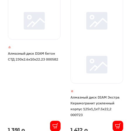
Алмазный диск DIAM бетон
СТД 230x2.6x10x22.23 000582
Алмазный диск DIAM Экстра
Керамогранит усиленный
корпус 125x1,1x7.5x22,2
000723
1 391 р.
1 412 р.
В
В