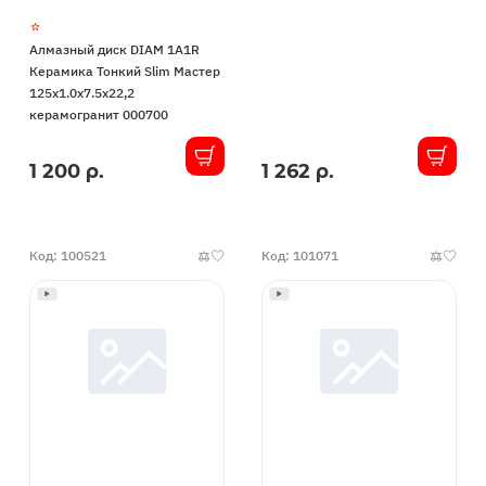
усиленный
корпус
Алмазный диск DIAM 1A1R
Master
Керамика Тонкий Slim Мастер
Line
125x1.0x7.5x22,2
125x1.2x10.0x22,2
керамогранит 000700
000669
1 200 р.
1 262 р.
В
В
наличии
наличии
Код: 100521
Код: 101071