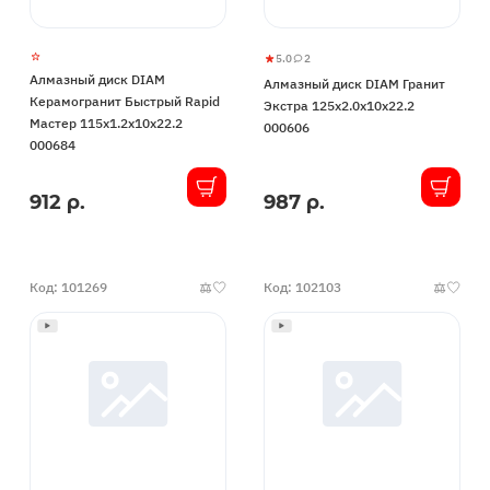
5.0
2
Алмазный
5
2
Алмазный диск DIAM
Алмазный диск DIAM Гранит
диск
Керамогранит Быстрый Rapid
Экстра 125x2.0x10x22.2
DIAM
Мастер 115x1.2x10x22.2
000606
Гранит
000684
Экстра
125x2.0x10x22.2
912 р.
987 р.
В
В
000606
наличии
наличии
Код: 101269
Код: 102103