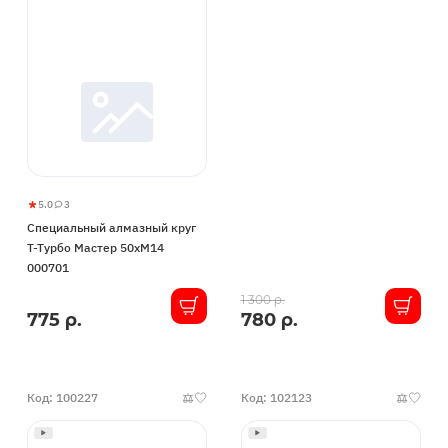
5.0
3
Специальный
5
3
Специальный алмазный круг
алмазный
Т-Турбо Мастер 50хM14
круг
000701
Т-
В
Турбо
1 300 р.
775 р.
780 р.
В
наличии
Мастер
наличии
50хM14
000701
Код: 100227
Код: 102123