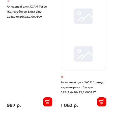
Алмазный диск DIAM Turbo
Железобетон Extra Line
125x2.0x10x22.2 000609
Алмазный диск 1A1R Спайдер
керамогранит Экстра
125x1,4x10x22,2 000717
987 р.
1 062 р.
В
В
наличии
наличии