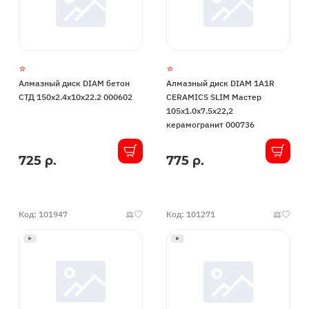
Алмазный диск DIAM бетон
Алмазный диск DIAM 1A1R
СТД 150x2.4x10x22.2 000602
CERAMICS SLIM Мастер
105x1.0x7.5x22,2
керамогранит 000736
725 р.
775 р.
В
В
наличии
наличии
Код: 101947
Код: 101271