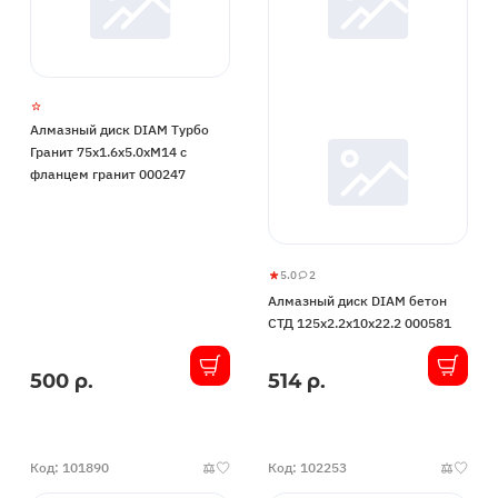
Алмазный диск DIAM Турбо
Гранит 75x1.6x5.0xМ14 с
фланцем гранит 000247
5.0
2
Алмазный
5
2
Алмазный диск DIAM бетон
диск
СТД 125x2.2x10х22.2 000581
DIAM
бетон
500 р.
514 р.
В
В
СТД
наличии
наличии
125x2.2x10х22.2
000581
Код: 101890
Код: 102253