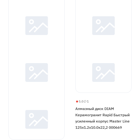
5.0
1
Алмазный
5
1
Алмазный диск DIAM
диск
Керамогранит Rapid Быстрый
DIAM
усиленный корпус Master Line
Керамогранит
125x1.2x10.0x22,2 000669
Rapid
Быстрый