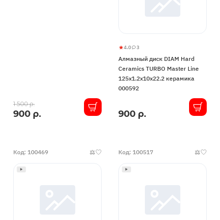
4.0
3
Алмазный
4
3
Алмазный диск DIAM Hard
диск
Ceramics TURBO Master Line
DIAM
125x1.2x10x22.2 керамика
Hard
000592
Ceramics
В
1 500 р.
TURBO
900 р.
900 р.
В
наличии
Master
наличии
Line
125x1.2x10x22.2
керамика
Код: 100469
Код: 100517
000592