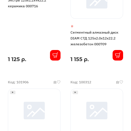
Экстра 125x1.2x9x22.2
керамика 000716
Сегментный алмазный диск
DIAM СТД 125x2.0x12x22.2
железобетон 000709
1 125 р.
1 155 р.
В
В
наличии
наличии
Код: 101906
Код: 100312