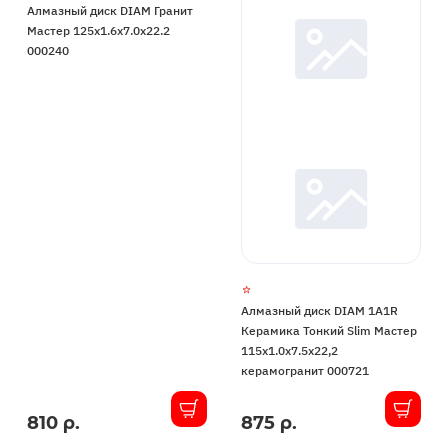
Алмазный диск DIAM Гранит
Мастер 125x1.6x7.0x22.2
000240
Алмазный диск DIAM 1A1R
Керамика Тонкий Slim Мастер
115x1.0x7.5x22,2
керамогранит 000721
810 р.
875 р.
В
В
наличии
наличии