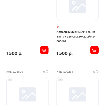
Алмазный диск DIAM Гранит
Экстра 125x2.0x10x22.2/М14
000607
1 500 р.
1 500 р.
В
В
наличии
наличии
Код: 101895
Код: 102254