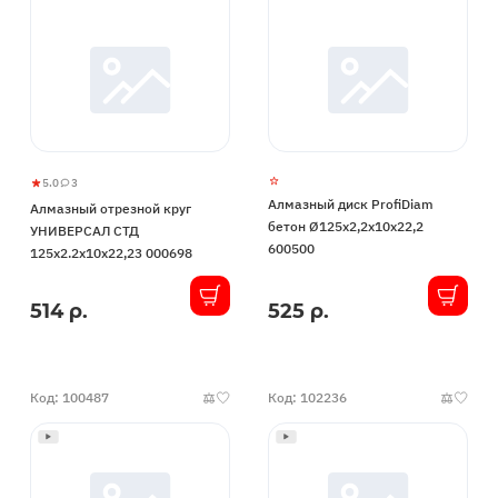
5.0
3
Алмазный
5
3
Алмазный диск ProfiDiam
Алмазный отрезной круг
отрезной
бетон Ø125x2,2x10x22,2
УНИВЕРСАЛ СТД
круг
600500
125х2.2х10х22,23 000698
УНИВЕРСАЛ
СТД
514 р.
525 р.
В
В
125х2.2х10х22,23
наличии
наличии
000698
Код: 100487
Код: 102236