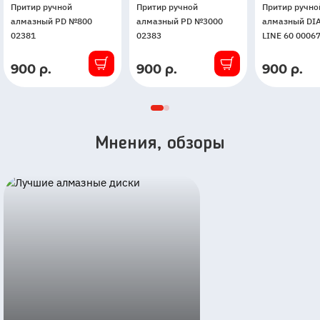
Притир ручной
Притир ручной
Притир ручно
алмазный PD №800
алмазный PD №3000
алмазный DI
02381
02383
LINE 60 0006
900 р.
900 р.
900 р.
В
В
В
наличии
наличии
наличии
Мнения, обзоры