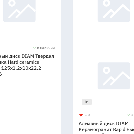
в наличии
ный диск DIAM Твердая
ка Hard ceramics
 125x1.2x10x22.2
6
5.0
1
в
Алмазный
5
1
Алмазный диск DIAM
диск
Керамогранит Rapid Бы
DIAM