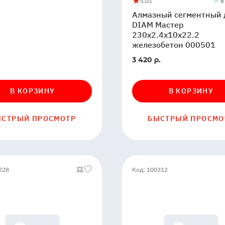
5.0
1
в
Алмазный
5
1
Алмазный сегментный 
сегментный
DIAM Мастер
диск
230x2.4x10x22.2
DIAM
железобетон 000501
Мастер
В
3 420 р.
230x2.4x10x22.2
ии
наличии
железобетон
000501
В КОРЗИНУ
В КОРЗИНУ
ЫСТРЫЙ ПРОСМОТР
БЫСТРЫЙ ПРОСМО
228
Код: 100312