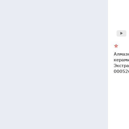
Алмаз
керами
Экстра
00052