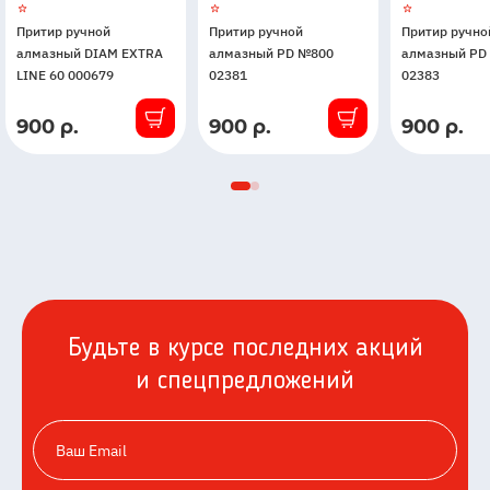
Притир ручной
Притир ручной
Притир ручно
алмазный DIAM EXTRA
алмазный PD №800
алмазный PD
LINE 60 000679
02381
02383
900 р.
900 р.
900 р.
В
В
В
наличии
наличии
наличии
Будьте в курсе последних акций
и спецпредложений