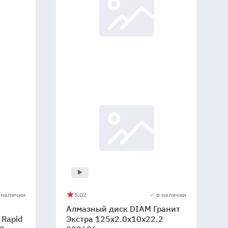
 наличии
5.0
2
в наличии
Алмазный
5
2
Алмазный диск DIAM Гранит
диск
Rapid
Экстра 125x2.0x10x22.2
DIAM