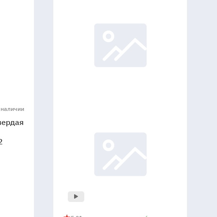
 наличии
вердая
2