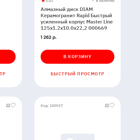
5.0
1
в наличии
Алмазный
5
1
Алмазный диск DIAM
диск
Керамогранит Rapid Быстрый
DIAM
усиленный корпус Master Line
Керамогранит
125x1.2x10.0x22,2 000669
Rapid
В
1 262 р.
Быстрый
наличии
усиленный
корпус
В КОРЗИНУ
Master
Line
125x1.2x10.0x22,2
ТР
БЫСТРЫЙ ПРОСМОТР
000669
Код: 100517