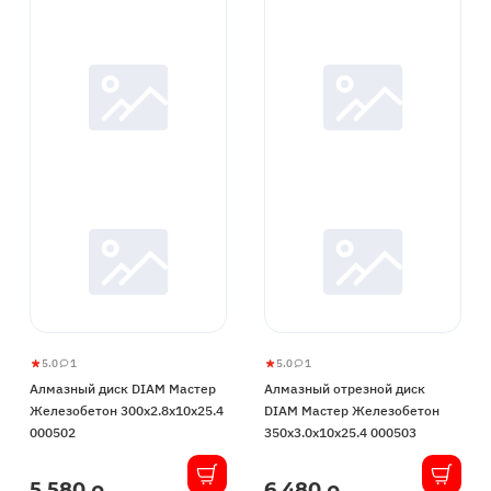
5.0
1
5.0
1
Алмазный
5
1
Алмазный
5
1
Алмазный диск DIAM Мастер
Алмазный отрезной диск
диск
отрезной
Железобетон 300x2.8x10x25.4
DIAM Мастер Железобетон
DIAM
диск
000502
350x3.0x10x25.4 000503
Мастер
DIAM
Железобетон
Мастер
5 580 р.
6 480 р.
В
В