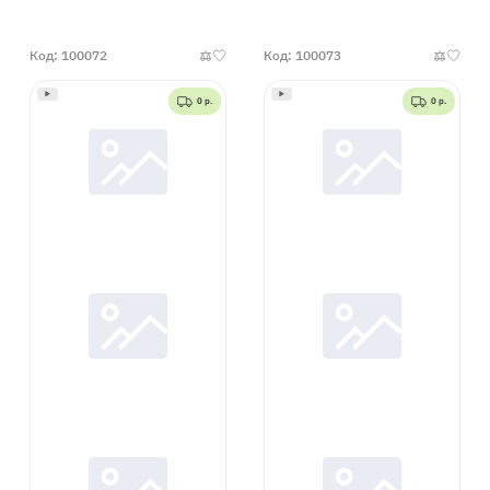
50
универсал
000492
Код: 100072
Код: 100073
0 р.
0 р.