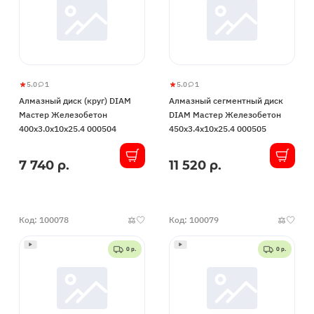
5.0
1
5.0
1
Алмазный
5
1
Алмазный
5
1
Алмазный диск (круг) DIAM
Алмазный сегментный диск
диск
сегментный
Мастер Железобетон
DIAM Мастер Железобетон
(круг)
диск
400x3.0x10x25.4 000504
450x3.4x10x25.4 000505
DIAM
DIAM
Мастер
Мастер
7 740 р.
11 520 р.
В
В
Железобетон
Железобетон
наличии
наличии
400x3.0x10x25.4
450x3.4x10x25.4
000504
000505
Код: 100078
Код: 100079
0 р.
0 р.