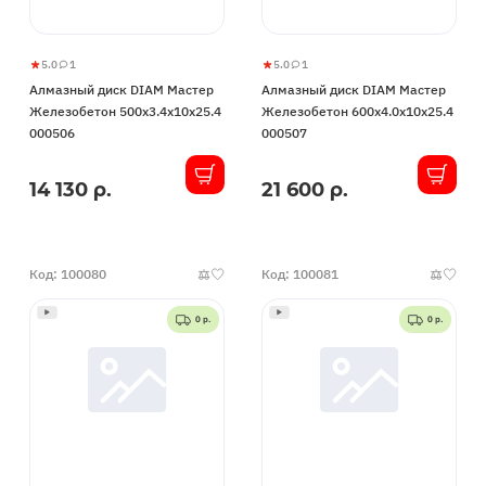
5.0
1
5.0
1
Алмазный
5
1
Алмазный
5
1
Алмазный диск DIAM Мастер
Алмазный диск DIAM Мастер
диск
диск
Железобетон 500x3.4x10x25.4
Железобетон 600x4.0x10x25.4
DIAM
DIAM
000506
000507
Мастер
Мастер
Железобетон
Железобетон
14 130 р.
21 600 р.
В
В
500x3.4x10x25.4
600x4.0x10x25.4
наличии
наличии
000506
000507
Код: 100080
Код: 100081
0 р.
0 р.