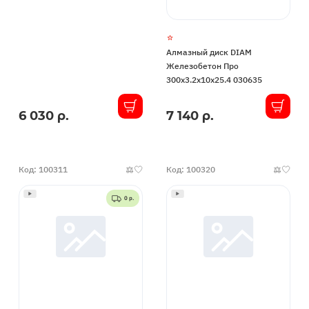
Алмазный диск DIAM
Железобетон Про
300x3.2x10x25.4 030635
6 030 р.
7 140 р.
В
В
наличии
наличии
Код: 100311
Код: 100320
0 р.