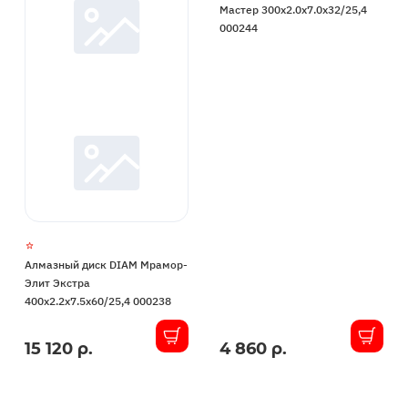
Мастер 300x2.0x7.0x32/25,4
000244
Алмазный диск DIAM Мрамор-
Элит Экстра
400x2.2x7.5x60/25,4 000238
15 120 р.
4 860 р.
В
В
наличии
наличии