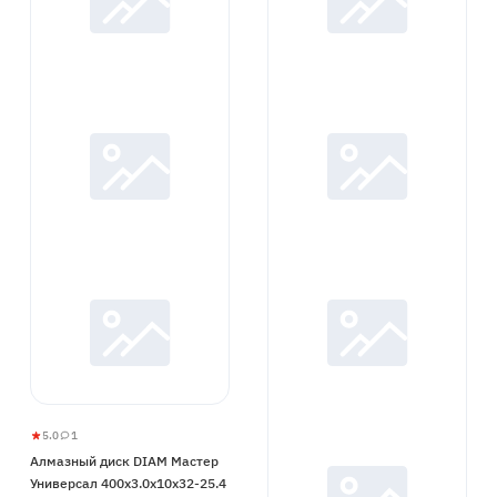
5.0
1
Алмазный
5
1
Алмазный диск DIAM Мастер
диск
Универсал 400x3.0x10x32-25.4
DIAM