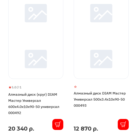
5.0
1
Алмазный
5
1
Алмазный диск DIAM Мастер
Алмазный диск (круг) DIAM
диск
Универсал 500x3.4x10x90-50
Мастер Универсал
(круг)
000493
600x4.0x10x90-50 универсал
DIAM
000492
Мастер
Универсал
20 340 р.
12 870 р.
В
В
600x4.0x10x90-
наличии
наличии