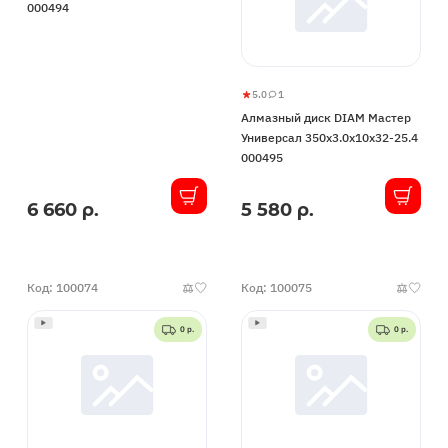
000494
Мастер
Универсал
400x3.0x10x32-
25.4
5.0
1
Алмазный
5
1
000494
Алмазный диск DIAM Мастер
диск
Универсал 350x3.0x10x32-25.4
DIAM
000495
Мастер
Универсал
6 660 р.
5 580 р.
В
В
350x3.0x10x32-
наличии
наличии
25.4
000495
Код: 100074
Код: 100075
0 р.
0 р.