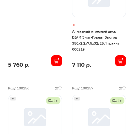
Алмазный отрезной диск
DIAM Элит-Гранит Экстра
350x2.2x7.5x32/25,4 гранит
000219
5 760 р.
7 110 р.
В
В
наличии
наличии
Код: 100156
Код: 100157
0 р.
0 р.