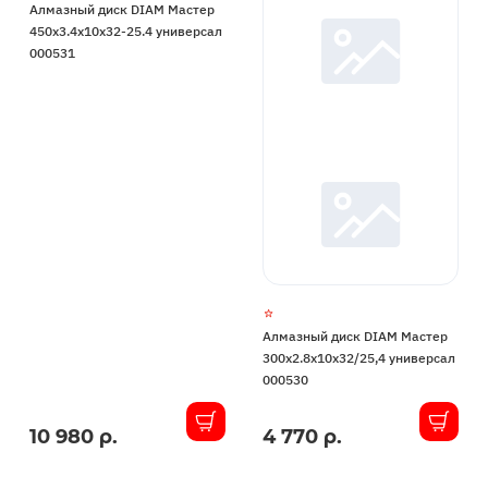
Алмазный диск DIAM Мастер
450x3.4x10x32-25.4 универсал
000531
Алмазный диск DIAM Мастер
300x2.8x10x32/25,4 универсал
000530
10 980 р.
4 770 р.
В
В
наличии
наличии