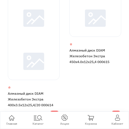
Алмазный диск DIAM
Железобетон Экстра
450x4.0x12x25,4 000615
Алмазный диск DIAM
Железобетон Экстра
400x3.5x12x25,4/20 000614
10 637 р.
14 512 р.
В
В
Главная
Каталог
Акции
Корзина
Кабинет
наличии
наличии