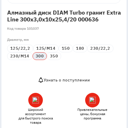
Алмазный диск DIAM Turbo гранит Extra
Line 300x3,0x10x25,4/20 000636
Код товара 101037
Диаметр, мм
125/22,2
125/М14
150
180
230/22,2
230/М14
300
350
Узнать о поступлении
OutOfStock
Широкий
Привлекательные
ассортимент
цены, бонусная
для быстрого поиска
программа
товара