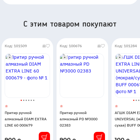
C этим товаром покупают
Код: 101509
Код: 100676
Код: 101284
Притир ручной
Притир ручной
АГШК DIAM E
алмазный DIAM EXTRA
алмазный PD №3000
UNIVERSAL (
LINE 60 000679
02383
сухая) BUFF 
В
В
В