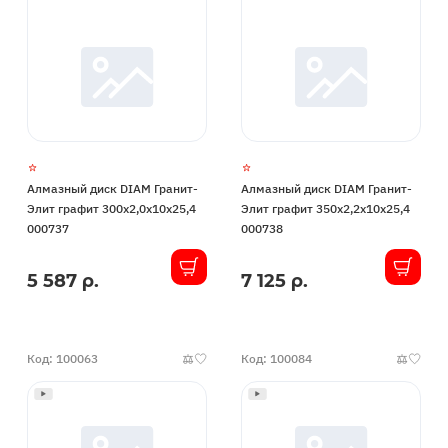
Алмазный диск DIAM Гранит-
Алмазный диск DIAM Гранит-
Элит графит 300х2,0х10х25,4
Элит графит 350х2,2х10х25,4
000737
000738
5 587 р.
7 125 р.
В
В
наличии
наличии
Код: 100063
Код: 100084