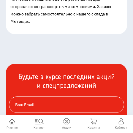
отправляются транспортными компаниями. Заказы
можно забрать самостоятельно с нашего склада в
Мытищах.
Будьте в курсе последних акций
и спецпредложений
ОТПРАВИТЬ
Главная
Каталог
Акции
Корзина
Кабинет