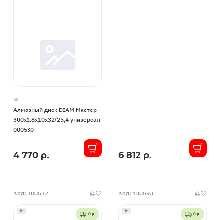
Алмазный диск DIAM Мастер
300x2.8x10x32/25,4 универсал
000530
4 770 р.
6 812 р.
В
В
наличии
наличии
Код: 100512
Код: 100593
0 р.
0 р.