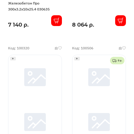
Железобетон Про
300x3.2x10x25.4 030635
7 140 р.
8 064 р.
В
В
наличии
наличии
Код: 100320
Код: 100506
0 р.