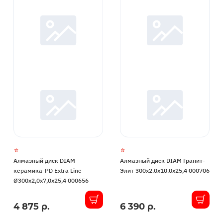
Алмазный диск DIAM
Алмазный диск DIAM Гранит-
керамика-PD Extra Line
Элит 300x2.0x10.0x25,4 000706
Ø300x2,0x7,0x25,4 000656
4 875 р.
6 390 р.
В
В
наличии
наличии