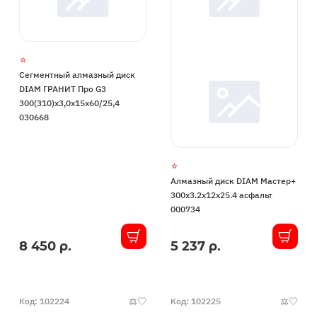
Сегментный алмазный диск
DIAM ГРАНИТ Про G3
300(310)х3,0х15х60/25,4
030668
Алмазный диск DIAM Мастер+
300x3.2x12x25.4 асфальт
000734
8 450 р.
5 237 р.
В
В
наличии
наличии
Код: 102224
Код: 102225