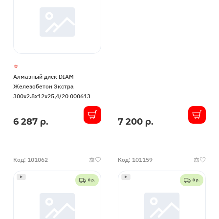
Алмазный диск DIAM
Железобетон Экстра
300x2.8x12x25,4/20 000613
6 287 р.
7 200 р.
В
В
наличии
наличии
Код: 101062
Код: 101159
0 р.
0 р.