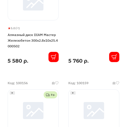
5.0
1
Алмазный
5
1
Алмазный диск DIAM Мастер
диск
Железобетон 300x2.8x10x25.4
DIAM
000502
Мастер
Железобетон
5 580 р.
5 760 р.
В
В
300x2.8x10x25.4
наличии
наличии
000502
Код: 100156
Код: 100159
0 р.