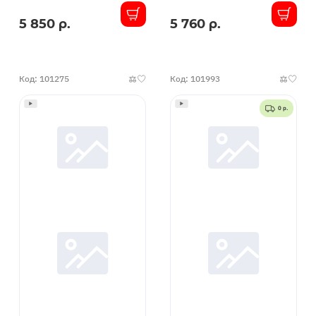
5 850 р.
5 760 р.
В
В
наличии
наличии
Код: 101275
Код: 101993
0 р.