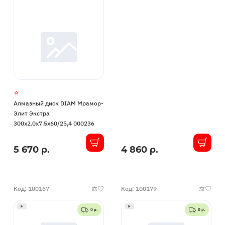
Алмазный диск DIAM Мрамор-
Элит Экстра
300x2.0x7.5x60/25,4 000236
5 670 р.
4 860 р.
В
В
наличии
наличии
Код: 100167
Код: 100179
0 р.
0 р.