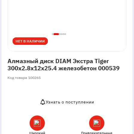
НЕТ В НАЛИЧИИ
НЕТ В НАЛИЧИИ
Алмазный диск DIAM Экстра Tiger
300x2.8x12x25.4 железобетон 000539
Код товара 100265
Узнать о поступлении
OutOfStock
Широкий
Привлекательные