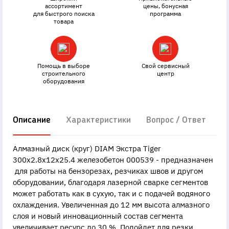
ассортимент
цены, бонусная
для быстрого поиска
программа
товара
Помощь в выборе
Свой сервисный
строительного
центр
оборудования
Описание
Характеристики
Вопрос / Ответ
Д
Алмазный диск (круг) DIAM Экстра Tiger
300x2.8x12x25.4 железобетон 000539 - предназначен
для работы на бензорезах, резчиках швов и другом
оборудовании, благодаря лазерной сварке сегментов
может работать как в сухую, так и с подачей водяного
охлаждения. Увеличенная до 12 мм высота алмазного
слоя и новый инновационный состав сегмента
увеличивает ресурс до 30 %. Подойдет для резки