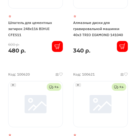
Шпатель для цементных
Алмазные диски для
затирок 248х116 BIHUI
гравировальной машинки
CFES11
40х3 TRIO DIAMOND 141040
В
600 р.
480 р.
340 р.
В
наличии
наличии
Код: 100620
Код: 100621
0 р.
0 р.