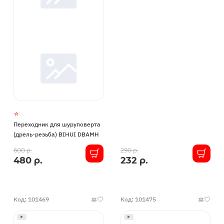
Переходник для шуруповерта
(дрель-резьба) BIHUI DBAMH
В
В
600 р.
290 р.
480 р.
232 р.
наличии
наличии
Код: 101469
Код: 101475