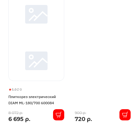
5.0
3
Плиткорез
5
3
Плиткорез электрический
электрический
DIAM ML-180/700 600084
DIAM
ML-
В
В
8 072 р.
900 р.
6 695 р.
720 р.
180/700
наличии
наличии
600084