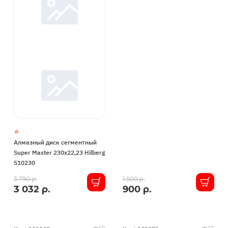
Алмазный диск сегментный
Super Master 230х22,23 Hilberg
510230
В
В
3 790 р.
1 500 р.
3 032 р.
900 р.
наличии
наличии