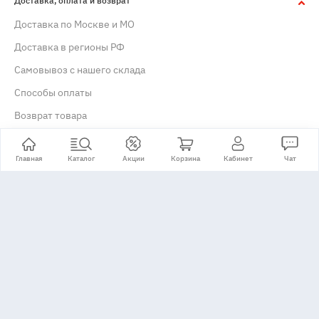
Доставка, оплата и возврат
Доставка по Москве и МО
Доставка в регионы РФ
Самовывоз с нашего склада
Способы оплаты
Возврат товара
Гарантия и сервис
Главная
Каталог
Акции
Корзина
Кабинет
Чат
Гарантийное обслуживание
Сервисные центры
Рассрочка и кредит
Купить в рассрочку / кредит
Информация