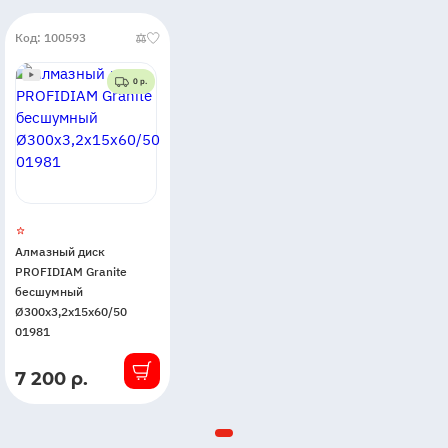
Код: 100593
0 р.
Алмазный диск
PROFIDIAM Granite
бесшумный
Ø300x3,2x15x60/50
01981
7 200 р.
В
наличии