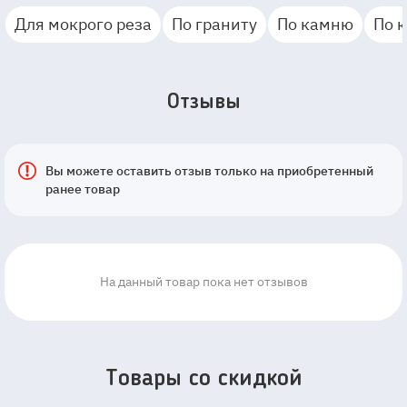
Для мокрого реза
По граниту
По камню
По 
Отзывы
Вы можете оставить отзыв только на приобретенный
ранее товар
На данный товар пока нет отзывов
Товары со скидкой