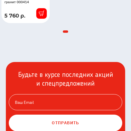
гранит 000414
5 760 р.
В
наличии
Будьте в курсе последних акций
и спецпредложений
ОТПРАВИТЬ