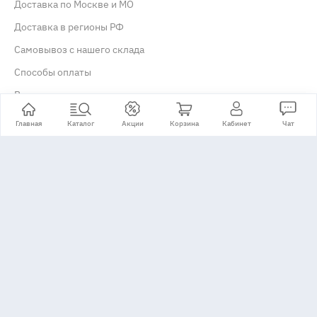
Доставка по Москве и МО
Доставка в регионы РФ
Самовывоз с нашего склада
Способы оплаты
Возврат товара
Главная
Каталог
Акции
Корзина
Кабинет
Чат
Гарантия и сервис
Гарантийное обслуживание
Сервисные центры
Рассрочка и кредит
Купить в рассрочку / кредит
Информация
Советы и обзоры