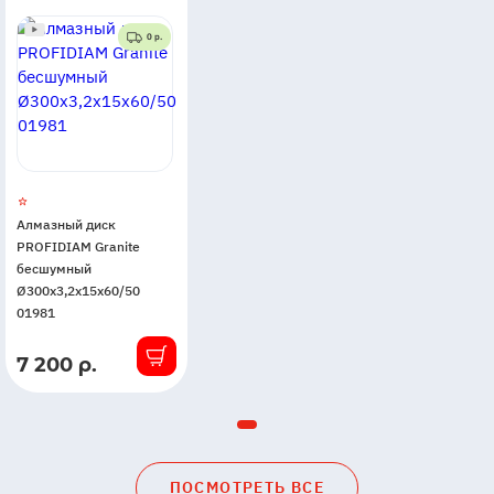
0 р.
Алмазный диск
PROFIDIAM Granite
бесшумный
Ø300x3,2x15x60/50
01981
7 200 р.
В
наличии
ПОСМОТРЕТЬ ВСЕ