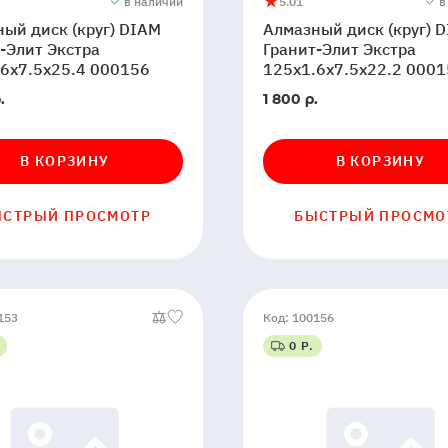
в наличии
5.0
1
в
ный
Алмазный
5
1
ый диск (круг) DIAM
Алмазный диск (круг) 
диск
-Элит Экстра
Гранит-Элит Экстра
(круг)
6x7.5x25.4 000156
125x1.6x7.5x22.2 000
DIAM
Гранит-
В
.
1 800 р.
Элит
ии
наличии
Экстра
В КОРЗИНУ
В КОРЗИНУ
6x7.5x25.4
125x1.6x7.5x22.2
000154
ЫСТРЫЙ ПРОСМОТР
БЫСТРЫЙ ПРОСМО
153
Код: 100156
0 Р.