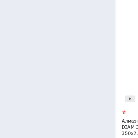
Алмаз
DIAM Э
350x2.