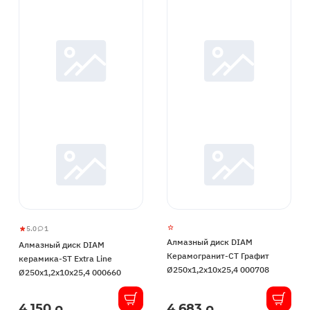
5.0
1
Алмазный
5
1
Алмазный диск DIAM
Алмазный диск DIAM
диск
Керамогранит-СТ Графит
керамика-ST Extra Line
DIAM
Ø250x1,2x10x25,4 000708
Ø250x1,2x10x25,4 000660
керамика-
ST
4 150 р.
4 683 р.
В
В