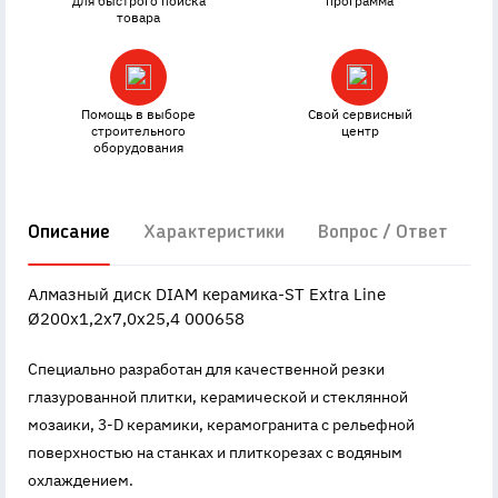
для быстрого поиска
программа
товара
Помощь в выборе
Свой сервисный
строительного
центр
оборудования
Описание
Характеристики
Вопрос / Ответ
Д
Алмазный диск DIAM керамика-ST Extra Line
Ø200x1,2x7,0x25,4 000658
Специально разработан для качественной резки
глазурованной плитки, керамической и стеклянной
мозаики, 3-D керамики, керамогранита с рельефной
поверхностью на станках и плиткорезах с водяным
охлаждением.