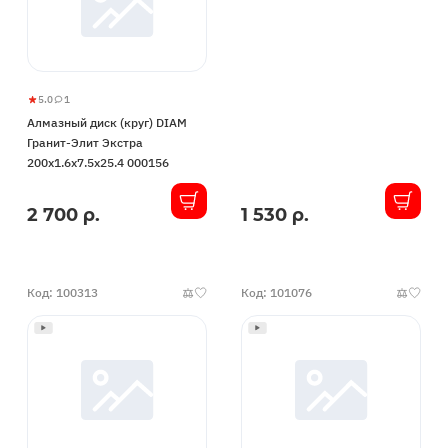
5.0
1
Алмазный
5
1
Алмазный диск (круг) DIAM
диск
Гранит-Элит Экстра
(круг)
200x1.6x7.5x25.4 000156
DIAM
Гранит-
2 700 р.
1 530 р.
В
В
Элит
наличии
наличии
Экстра
200x1.6x7.5x25.4
000156
Код: 100313
Код: 101076