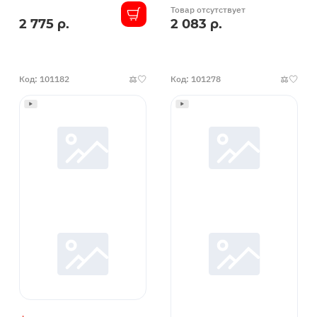
Товар отсутствует
2 775 р.
2 083 р.
В
наличии
Код: 101182
Код: 101278