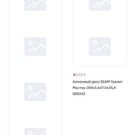
5.0
1
Алмазный
5
1
Алмазный диск DIAM Гранит
диск
Мастер 200x1.6x7.0x25,4
DIAM
000242
Гранит
Мастер
200x1.6x7.0x25,4
000242