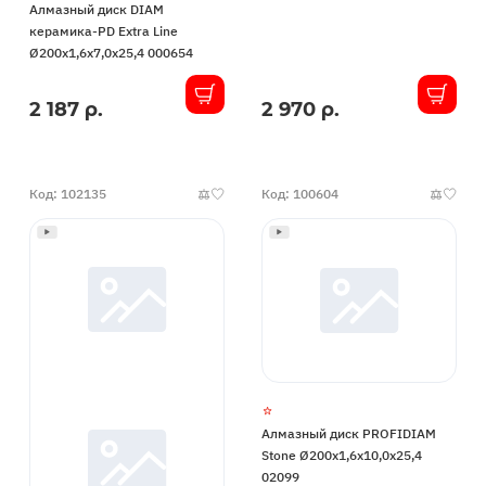
Алмазный диск DIAM
керамика-PD Extra Line
Ø200x1,6x7,0x25,4 000654
2 187 р.
2 970 р.
В
В
наличии
наличии
Код: 102135
Код: 100604
Алмазный диск PROFIDIAM
Stone Ø200x1,6x10,0x25,4
02099