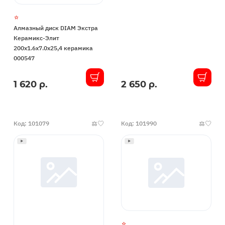
Алмазный диск DIAM Экстра
Керамикс-Элит
200x1.6x7.0x25,4 керамика
000547
1 620 р.
2 650 р.
В
В
наличии
наличии
Код: 101079
Код: 101990