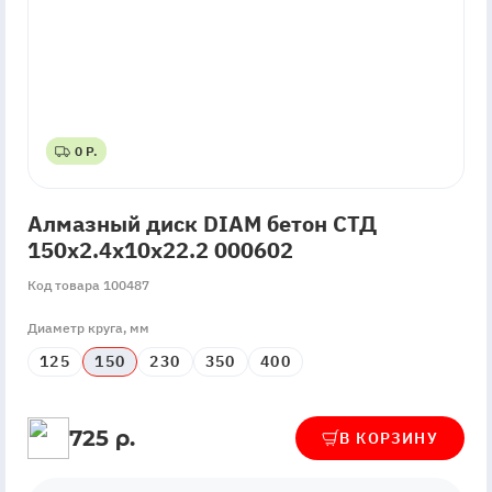
0 Р.
0 Р.
Алмазный диск DIAM бетон СТД
150x2.4x10x22.2 000602
Код товара 100487
Диаметр круга, мм
125
150
230
350
400
725 р.
В КОРЗИНУ