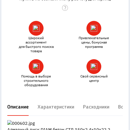
Широкий
Привлекательные
ассортимент
цены, бонусная
для быстрого поиска
программа
товара
Помощь в выборе
Свой сервисный
строительного
центр
оборудования
Описание
Характеристики
Расходники
Вопр
Алмазный диск DIAM бетон СТД 150x2.4x10x22.2