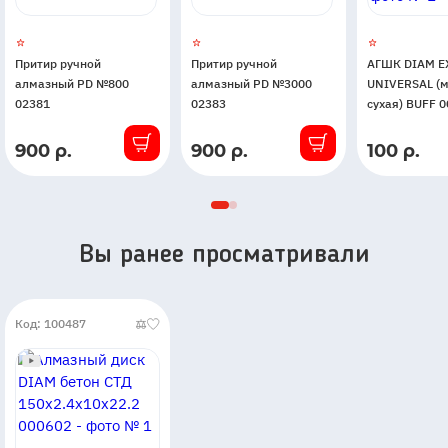
Притир ручной
Притир ручной
АГШК DIAM E
алмазный PD №800
алмазный PD №3000
UNIVERSAL (
02381
02383
сухая) BUFF 
900 р.
900 р.
100 р.
В
В
В
наличии
наличии
наличии
Вы ранее просматривали
Код: 100487