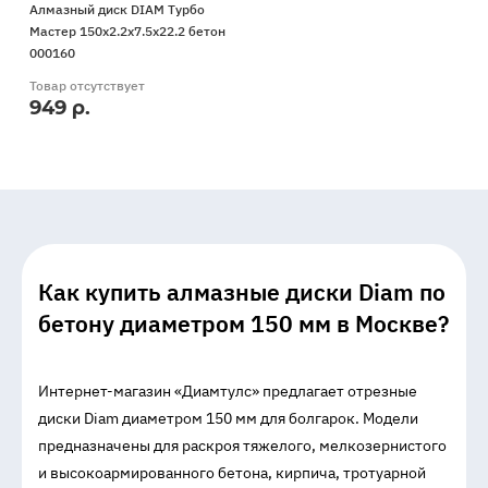
Алмазный диск DIAM Турбо
диск
Мастер 150x2.2x7.5x22.2 бетон
DIAM
000160
Турбо
Товар отсутствует
Мастер
949 р.
150x2.2x7.5x22.2
бетон
000160
Как купить алмазные диски Diam по
бетону диаметром 150 мм в Москве?
Интернет-магазин «Диамтулс» предлагает отрезные
диски Diam диаметром 150 мм для болгарок. Модели
предназначены для раскроя тяжелого, мелкозернистого
и высокоармированного бетона, кирпича, тротуарной