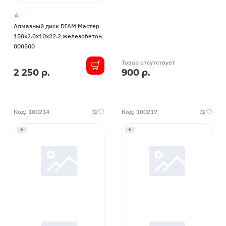
Алмазный диск DIAM Мастер
150x2.0x10x22.2 железобетон
000500
Товар отсутствует
2 250 р.
900 р.
В
наличии
Код: 100214
Код: 100217