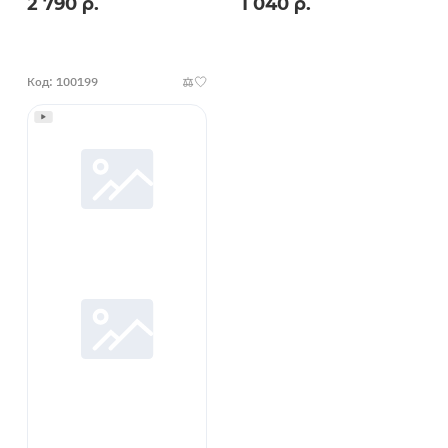
2 790 р.
1 040 р.
универсал
000496
Код: 100199