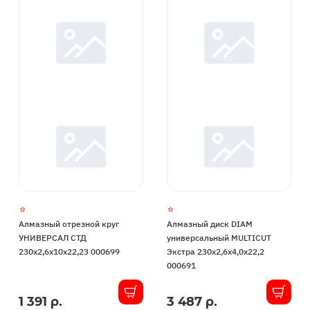
Алмазный отрезной круг
Алмазный диск DIAM
УНИВЕРСАЛ СТД
универсальный MULTICUT
230х2,6х10х22,23 000699
Экстра 230х2,6х4,0х22,2
000691
1 391 р.
3 487 р.
В
В