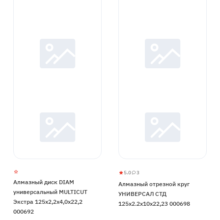
5.0
3
Алмазный
5
3
Алмазный диск DIAM
Алмазный отрезной круг
отрезной
универсальный MULTICUT
УНИВЕРСАЛ СТД
круг
Экстра 125х2,2х4,0х22,2
125х2.2х10х22,23 000698
УНИВЕРСАЛ
000692