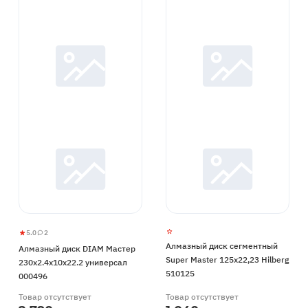
5.0
2
Алмазный
5
2
Алмазный диск сегментный
Алмазный диск DIAM Мастер
диск
Super Master 125х22,23 Hilberg
230x2.4x10x22.2 универсал
DIAM
510125
000496
Мастер
Товар отсутствует
Товар отсутствует
230x2.4x10x22.2