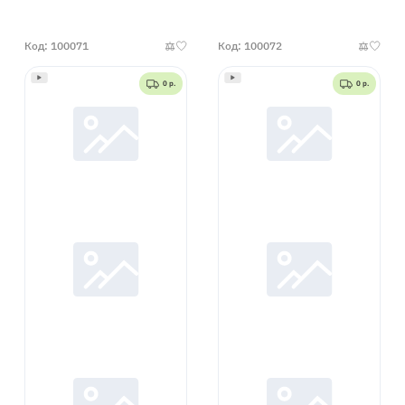
50
универсал
000492
Код: 100071
Код: 100072
0 р.
0 р.