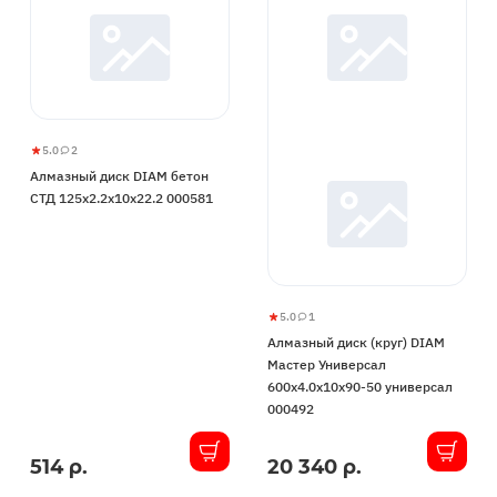
5.0
2
Алмазный
5
2
Алмазный диск DIAM бетон
диск
СТД 125x2.2x10х22.2 000581
DIAM
бетон
СТД
125x2.2x10х22.2
000581
5.0
1
Алмазный
5
1
Алмазный диск (круг) DIAM
диск
Мастер Универсал
(круг)
600x4.0x10x90-50 универсал
DIAM
000492
Мастер
Универсал
514 р.
20 340 р.
В
В
600x4.0x10x90-
наличии
наличии