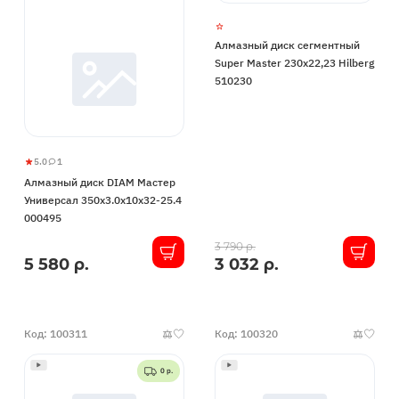
Алмазный диск сегментный
Super Master 230х22,23 Hilberg
510230
5.0
1
Алмазный
5
1
Алмазный диск DIAM Мастер
диск
Универсал 350x3.0x10x32-25.4
DIAM
000495
Мастер
В
Универсал
3 790 р.
5 580 р.
3 032 р.
В
наличии
350x3.0x10x32-
наличии
25.4
000495
Код: 100311
Код: 100320
0 р.