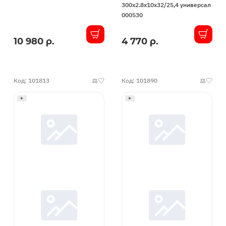
300x2.8x10x32/25,4 универсал
000530
10 980 р.
4 770 р.
В
В
наличии
наличии
Код: 101813
Код: 101890