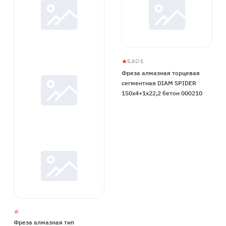
5.0
1
Фреза
5
1
Фреза алмазная торцевая
алмазная
сегментная DIAM SPIDER
торцевая
150х4+1х22,2 бетон 000210
сегментная
DIAM
SPIDER
150х4+1х22,2
бетон
000210
Фреза алмазная тип