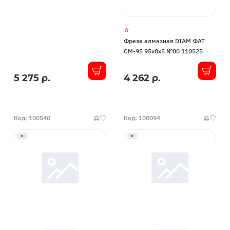
Фреза алмазная DIAM ФАТ
СМ-95 95x8x5 №00 110525
5 275 р.
4 262 р.
В
В
наличии
наличии
Код: 100540
Код: 100094