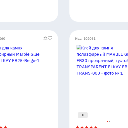
EB25-
White-
1
060
Код: 102061
Клей
5