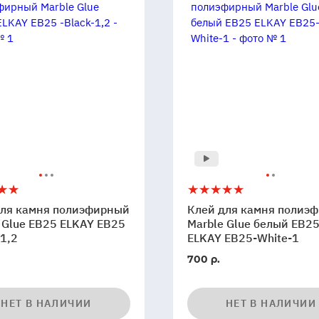
Клей
5
для
для камня полиэфирный
Клей для камня полиэ
камня
 Glue EB25 ELKAY EB25
Marble Glue белый EB2
фирный
-1,2
полиэфирный
ELKAY EB25-White-1
Marble
700 р.
Glue
белый
EB25
НЕТ В НАЛИЧИИ
НЕТ В НАЛИЧИИ
ELKAY