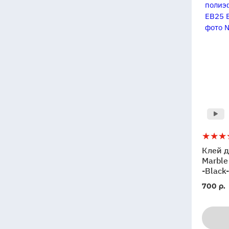
Клей
5
для
Клей 
камня
Marble
полиэ
-Black
Marble
700 р.
Glue
EB25
ELKAY
EB25