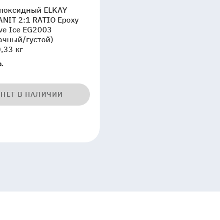
дный
эпоксидный ELKAY
NIT 2:1 RATIO Epoxy
NIT
ve Ice EG2003
ачный/густой)
,33 кг
.
ve
3
НЕТ В НАЛИЧИИ
ачный/
,33