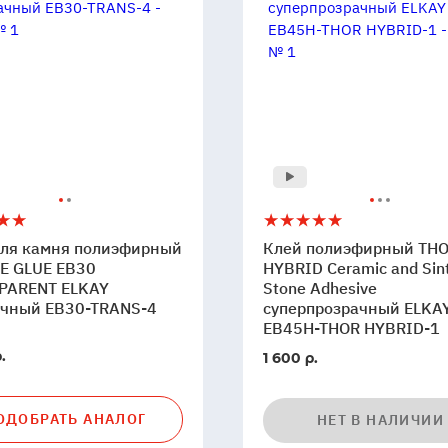
Клей
5
полиэфирный
для камня полиэфирный
Клей полиэфирный TH
THOR
E GLUE EB30
HYBRID Ceramic and Sin
фирный
PARENT ELKAY
HYBRID
Stone Adhesive
ачный EB30-TRANS-4
суперпрозрачный ELKA
E
Ceramic
EB45H-THOR HYBRID-1
and
Sintered
.
1 600 р.
PARENT
Stone
Adhesive
чный
ОДОБРАТЬ АНАЛОГ
суперпрозрачный
НЕТ В НАЛИЧИИ
ELKAY