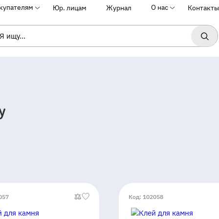
купателям
О нас
Юр. лицам
Журнал
Контакты
y
057
Код: 102058