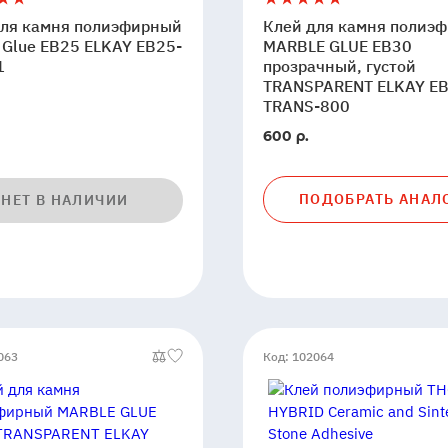
для
для камня полиэфирный
Клей для камня полиэ
камня
 Glue EB25 ELKAY EB25-
MARBLE GLUE EB30
фирный
1
полиэфирный
прозрачный, густой
TRANSPARENT ELKAY EB
MARBLE
TRANS-800
GLUE
EB30
600 р.
прозрачный,
густой
TRANSPARENT
ПОДОБРАТЬ АНАЛ
НЕТ В НАЛИЧИИ
ELKAY
EB30-
TRANS-
800
063
Код: 102064