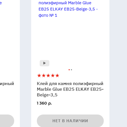
Клей
5
для
фирный
Клей для камня полиэфирный
камня
5
Marble Glue EB25 ELKAY EB25-
полиэфирный
Beige-3,5
Marble
1 360 р.
Glue
EB25
ELKAY
НЕТ В НАЛИЧИИ
EB25-