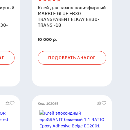
для
фирный
Клей для камня полиэфирный
камня
MARBLE GLUE EB30
полиэфирный
TRANSPARENT ELKAY EB30-
30-
TRANS -18
MARBLE
GLUE
EB30
10 000 р.
TRANSPARENT
ELKAY
EB30-
ОГ
ПОДОБРАТЬ АНАЛОГ
TRANS
-18
Код: 102065