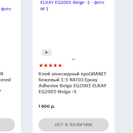
Клей
5
эпоксидный
OR
Клей эпоксидный epoGRANIT
epoGRANIT
tered
бежевый 1:1 RATIO Epoxy
бежевый
Adhesive Beige EG2001 ELKAY
Y
EG2001-Beige -1
1:1
RATIO
Epoxy
1 600 р.
Adhesive
Beige
EG2001
НЕТ В НАЛИЧИИ
ELKAY