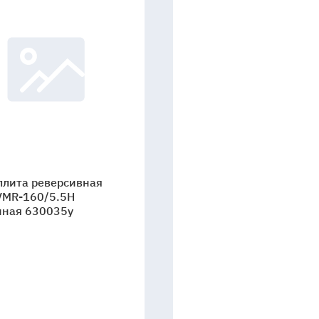
плита реверсивная
VMR-160/5.5H
нная 630035y