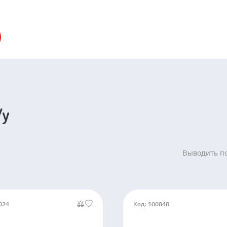
/у
Выводить по
024
Код: 100848