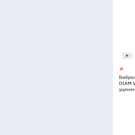
Вибро
DIAM 
уцене