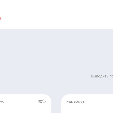
Выводить по
797
Код: 100798