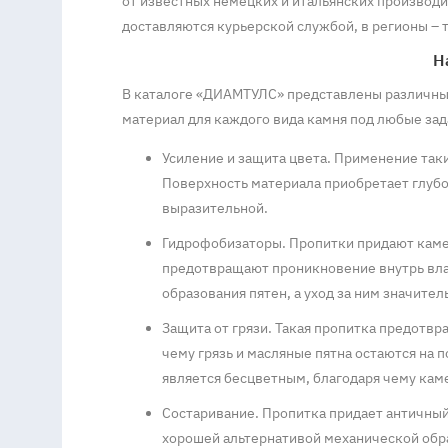
от известных немецких и итальянских производи
доставляются курьерской службой, в регионы –
Н
В каталоге «ДИАМТУЛС» представлены различные
материал для каждого вида камня под любые зад
Усиление и защита цвета. Применение так
Поверхность материала приобретает глубок
выразительной.
Гидрофобизаторы. Пропитки придают каме
предотвращают проникновение внутрь влаг
образования пятен, а уход за ним значител
Защита от грязи. Такая пропитка предотвр
чему грязь и масляные пятна остаются на 
является бесцветным, благодаря чему кам
Состаривание. Пропитка придает античный
хорошей альтернативой механической обра