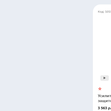
Код: 101
Усилит
защито
3 563 р