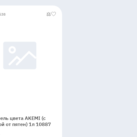
538
ель цвета AKEMI (с
й от пятен) 1л 10887
.