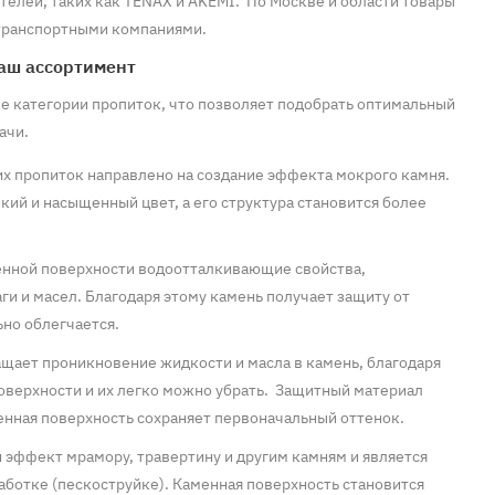
телей, таких как TENAX и AKEMI. По Москве и области товары
 транспортными компаниями.
аш ассортимент
 категории пропиток, что позволяет подобрать оптимальный
ачи.
их пропиток направлено на создание эффекта мокрого камня.
ий и насыщенный цвет, а его структура становится более
нной поверхности водоотталкивающие свойства,
и и масел. Благодаря этому камень получает защиту от
ьно облегчается.
ащает проникновение жидкости и масла в камень, благодаря
поверхности и их легко можно убрать. Защитный материал
енная поверхность сохраняет первоначальный оттенок.
 эффект мрамору, травертину и другим камням и является
ботке (пескоструйке). Каменная поверхность становится