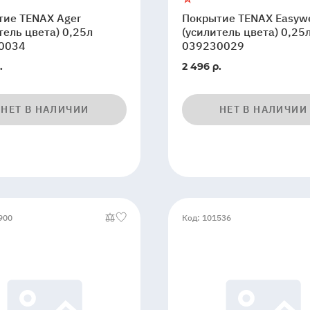
тие TENAX Ager
Покрытие TENAX Easyw
тель цвета) 0,25л
(усилитель цвета) 0,25
0034
039230029
.
2 496 р.
НЕТ В НАЛИЧИИ
НЕТ В НАЛИЧИИ
900
Код: 101536