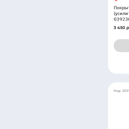
Покры
(усили
03923
3 450 р
Код: 101