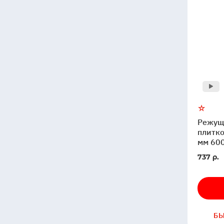
Режущ
плитко
мм 60
В
737 р.
налич
Б