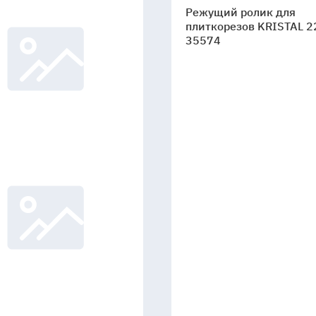
Режущий ролик для
ролик
плиткорезов KRISTAL 2
для
35574
плиткорезов
KRISTAL
22
мм
35574