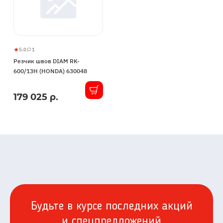
5.0
1
Резчик
5
1
Резчик швов DIAM RK-
швов
600/13H (HONDA) 630048
DIAM
RK-
179 025 р.
В
600/13H
наличии
(HONDA)
630048
Будьте в курсе последних акций
и спецпредложений