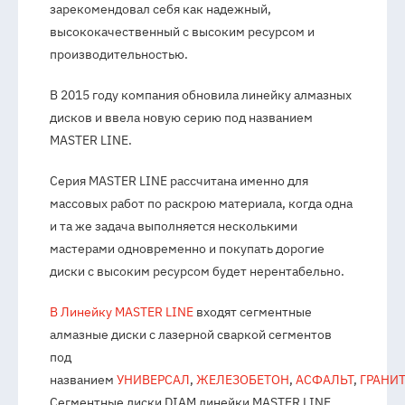
зарекомендовал себя как надежный,
высококачественный с высоким ресурсом и
производительностью.
В 2015 году компания обновила линейку алмазных
дисков и ввела новую серию под названием
MASTER LINE.
Серия MASTER LINE рассчитана именно для
массовых работ по раскрою материала, когда одна
и та же задача выполняется несколькими
мастерами одновременно и покупать дорогие
диски с высоким ресурсом будет нерентабельно.
В Линейку MASTER LINE
входят сегментные
алмазные диски с лазерной сваркой сегментов
под
названием
УНИВЕРСАЛ
,
ЖЕЛЕЗОБЕТОН
,
АСФАЛЬТ
,
ГРАНИТ
Сегментные диски DIAM линейки MASTER LINE