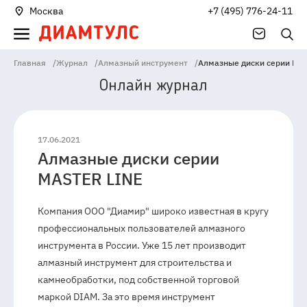
Москва
+7 (495) 776-24-11
Главная
/
Журнал
/
Алмазный инструмент
/
Алмазные диски серии MA
Онлайн журнал
17.06.2021
Алмазные диски серии
141006
Россия
Московская
MASTER LINE
область
Мытищи
Проектируемыйпроезд
4529,
Компания ООО "Диамир" широко известная в кругу
Владение
профессиональных пользователей алмазного
1А
инструмента в России. Уже 15 лет производит
алмазный инструмент для строительства и
камнеобработки, под собственной торговой
маркой DIAM. За это время инструмент