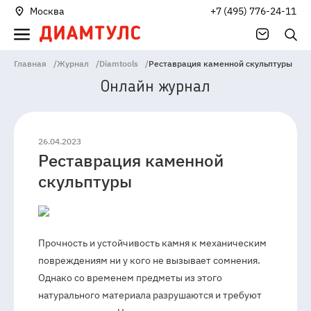
Москва
+7 (495) 776-24-11
Главная
/
Журнал
/
Diamtools
/
Реставрация каменной скульптуры
Онлайн журнал
26.04.2023
Реставрация каменной
141006
Россия
Московская
скульптуры
область
Мытищи
Проектируемыйпроезд
4529,
Владение
1А
Прочность и устойчивость камня к механическим
повреждениям ни у кого не вызывает сомнения.
Однако со временем предметы из этого
натурального материала разрушаются и требуют