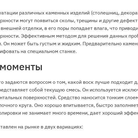
уатации различных каменных изделий (столешниц, декора
ерхности могут появиться сколы, трещины и другие дефект
 внешней отделки, в его поры попадает влага, что привод
рхности. Эффективным методом для решения данных про
. Он может быть густым и жидким. Предварительно каме
ифовать на специальном станке.
 моменты
о задаются вопросом о том, какой воск лучше подходит 
едставляет собой текущую смесь. Он используется исклю
нтальных поверхностей. Средство наносится тонким слоем
очного круга. Оно хорошо впитывается, быстро заполняе
олировки не занимает много времени, дает хороший эффек
ставлен на рынке в двух вариациях: