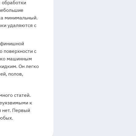
я обработки
небольшие
ка минимальный.
шки удаляются с
я финишной
о поверхности с
лько машинным
жидким. Он легко
ей, полов,
много статей.
неуязвимыми к
 нет. Первый
любых.