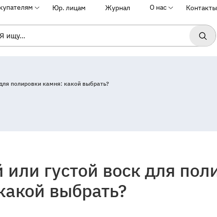
купателям
О нас
Юр. лицам
Журнал
Контакты
 для полировки камня: какой выбрать?
или густой воск для пол
ковская
какой выбрать?
оектируемыйпроезд