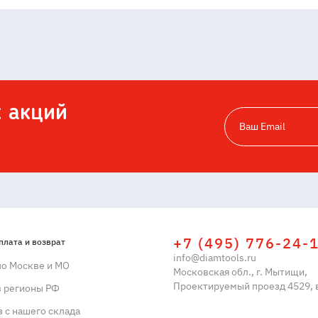
х акций
+7 (495) 776-24-
плата и возврат
info@diamtools.ru
по Москве и МО
Московская обл., г. Мытищи,
Проектируемый проезд 4529, в
в регионы РФ
 с нашего склада