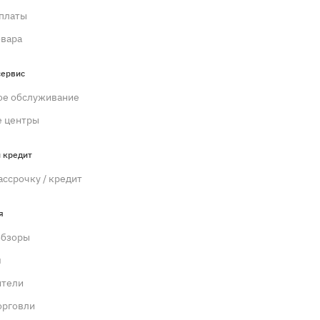
платы
овара
сервис
ое обслуживание
 центры
 кредит
ассрочку / кредит
я
обзоры
м
ители
орговли