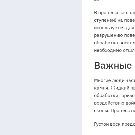
1А
В процессе экспл
ступеней) на пов
используется для
разрушению пове
обработка воском
необходимо отшл
Важные
Многие люди част
камня. Жидкий пр
обработки горизо
воздействию войл
сколы. Процесс п
Густой воск пред