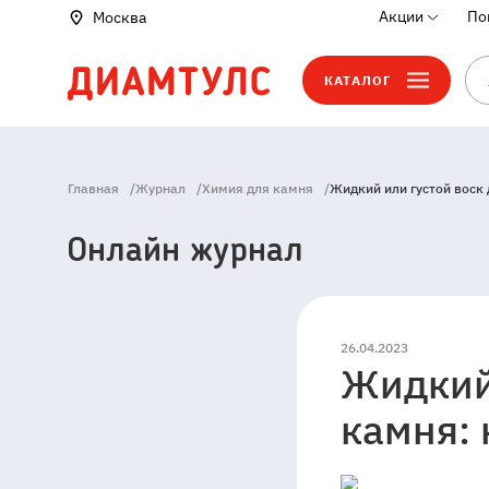
Акции
По
Москва
КАТАЛОГ
Главная
/
Журнал
/
Химия для камня
/
Жидкий или густой воск
Онлайн журнал
26.04.2023
Жидкий 
141006
Россия
Мос
камня: 
область
Мытищи
Пр
4529,
Владение