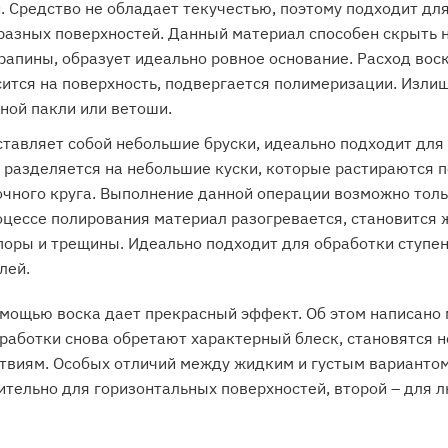
 Средство не обладает текучестью, поэтому подходит дл
разных поверхностей. Данный материал способен скрыть 
рапины, образует идеально ровное основание. Расход вос
ится на поверхность, подвергается полимеризации. Изли
ной пакли или ветоши.
ставляет собой небольшие бруски, идеально подходит дл
 разделяется на небольшие куски, которые растираются п
чного круга. Выполнение данной операции возможно то
оцессе полирования материал разогревается, становится 
поры и трещины. Идеально подходит для обработки ступен
лей.
мощью воска дает прекрасный эффект. Об этом написано 
работки снова обретают характерный блеск, становятся 
твиям. Особых отличий между жидким и густым вариантом
тельно для горизонтальных поверхностей, второй – для 