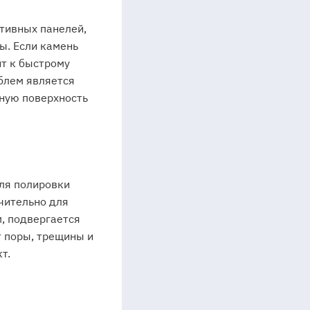
тивных панелей,
ы. Если камень
ит к быстрому
блем является
нную поверхность
для полировки
чительно для
, подвергается
т поры, трещины и
т.