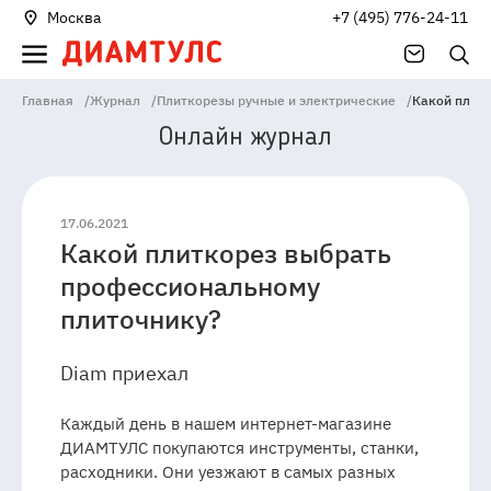
Москва
+7 (495) 776-24-11
Главная
/
Журнал
/
Плиткорезы ручные и электрические
/
Какой плит
Онлайн журнал
17.06.2021
Какой плиткорез выбрать
141006
Россия
Московская
профессиональному
область
Мытищи
Проектируемыйпроезд
плиточнику?
4529,
Владение
1А
Diam приехал
Каждый день в нашем интернет-магазине
ДИАМТУЛС покупаются инструменты, станки,
расходники. Они уезжают в самых разных