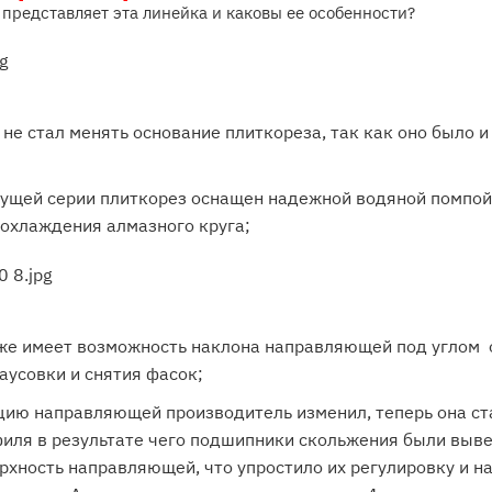
 представляет эта линейка и каковы ее особенности?
не стал менять основание плиткореза, так как оно было и
дущей серии плиткорез оснащен надежной водяной помпой
 охлаждения алмазного круга;
 же имеет возможность наклона направляющей под углом о
заусовки и снятия фасок;
цию направляющей производитель изменил, теперь она ста
филя в результате чего подшипники скольжения были выв
хность направляющей, что упростило их регулировку и н