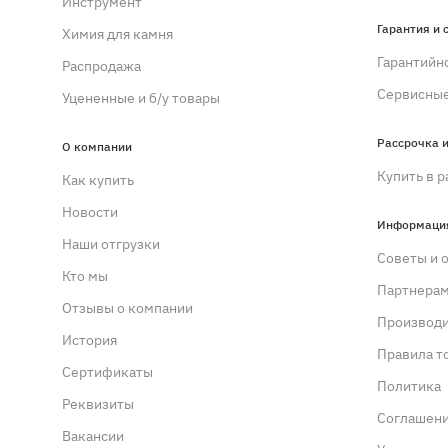
Инструмент
Гарантия и 
Химия для камня
Гарантийн
Распродажа
Сервисные
Уцененные и б/у товары
Рассрочка и
О компании
Купить в р
Как купить
Новости
Информаци
Наши отгрузки
Советы и 
Кто мы
Партнера
Отзывы о компании
Производ
История
Правила т
Сертификаты
Политика
Реквизиты
Cоглашен
Вакансии