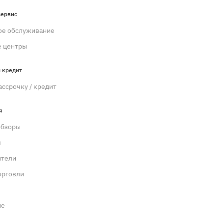
сервис
ое обслуживание
 центры
 кредит
ассрочку / кредит
я
обзоры
м
ители
орговли
ие