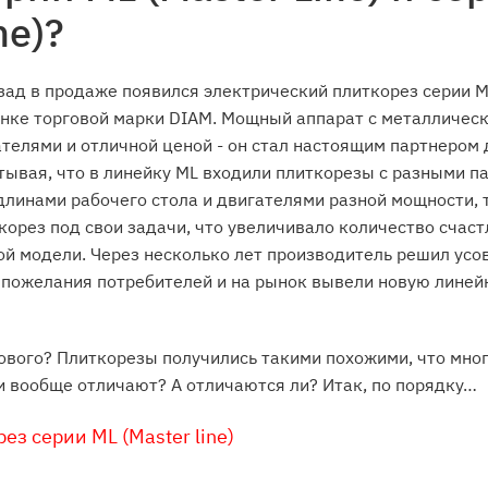
ne)?
зад в продаже появился электрический плиткорез серии M
нке торговой марки DIAM. Мощный аппарат с металлическ
елями и отличной ценой - он стал настоящим партнером 
тывая, что в линейку ML входили плиткорезы с разными п
линами рабочего стола и двигателями разной мощности, 
корез под свои задачи, что увеличивало количество счас
й модели. Через несколько лет производитель решил ус
пожелания потребителей и на рынок вывели новую линей
нового? Плиткорезы получились такими похожими, что мно
и вообще отличают? А отличаются ли? Итак, по порядку…
ез серии ML (Master line)