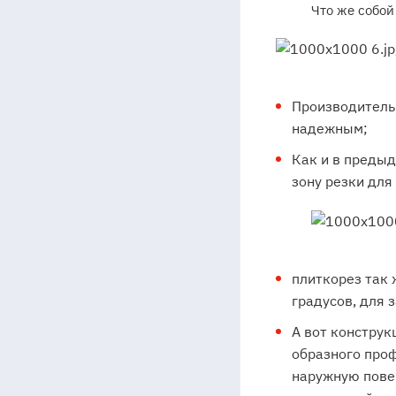
Что же собой
Производитель 
надежным;
Как и в преды
зону резки для
плиткорез так
градусов, для 
А вот конструк
образного про
наружную повер