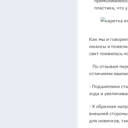
прямолинейност
пластика, что 
Как мы и говорил
нюансы и пожела
свет появилась н
По отзывам перв
отличиями явилис
- Подшипники ста
хода и увеличива
- Х образная на
внешней стороны,
для новичков, та