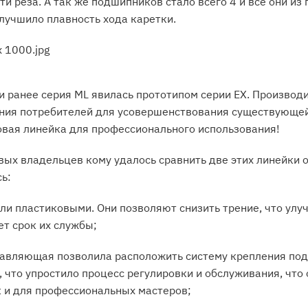
и реза. А так же подшипников стало всего 4 и все они из
улучшило плавность хода каретки.
и ранее серия ML явилась прототипом серии EX. Производи
ния потребителей для усовершенствования существующей
овая линейка для профессионального использования!
ых владельцев кому удалось сравнить две этих линейки 
ь:
ли пластиковыми. Они позволяют снизить трение, что улу
ет срок их службы;
правляющая позволила расположить систему крепления по
 что упростило процесс регулировки и обслуживания, что 
к и для профессиональных мастеров;