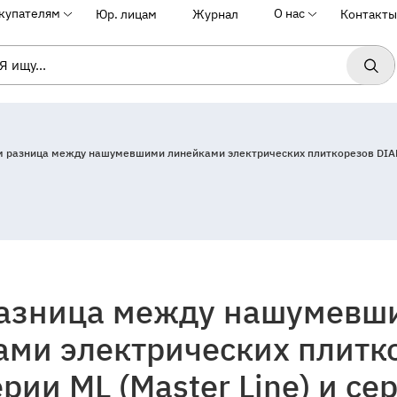
купателям
О нас
Юр. лицам
Журнал
Контакты
м разница между нашумевшими линейками электрических плиткорезов DIAM сер
разница между нашумевш
ковская
ами электрических плитк
оектируемыйпроезд
рии ML (Master Line) и сер