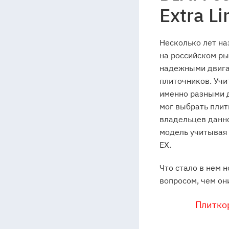
1А
Extra Li
Несколько лет на
на российском ры
надежными двигат
плиточников. Учи
именно разными д
мог выбрать плит
владельцев данно
модель учитывая 
ЕХ.
Что стало в нем 
вопросом, чем он
Плиткор