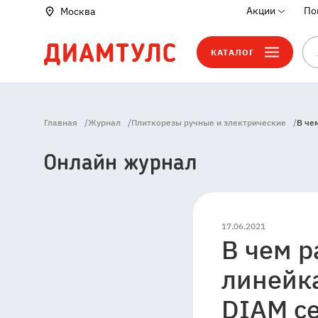
Акции
По
Москва
КАТАЛОГ
Главная
/
Журнал
/
Плиткорезы ручные и электрические
/
В че
Онлайн журнал
17.06.2021
В чем 
141006
Россия
Мос
линейк
область
Мытищи
Пр
4529,
DIAM се
Владение