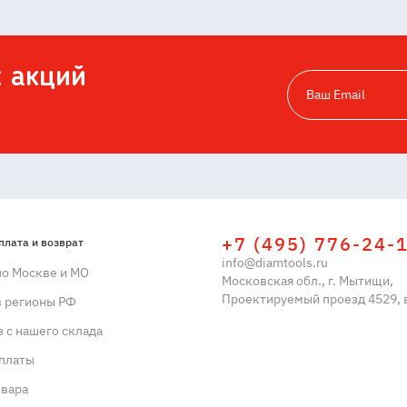
х акций
+7 (495) 776-24-
плата и возврат
info@diamtools.ru
по Москве и МО
Московская обл., г. Мытищи,
Проектируемый проезд 4529, в
в регионы РФ
 с нашего склада
платы
овара