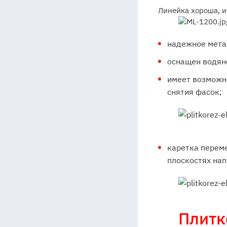
Линейка хороша, и
надежное мета
оснащен водяно
имеет возможно
снятия фасок;
каретка перем
плоскостях на
Плитк