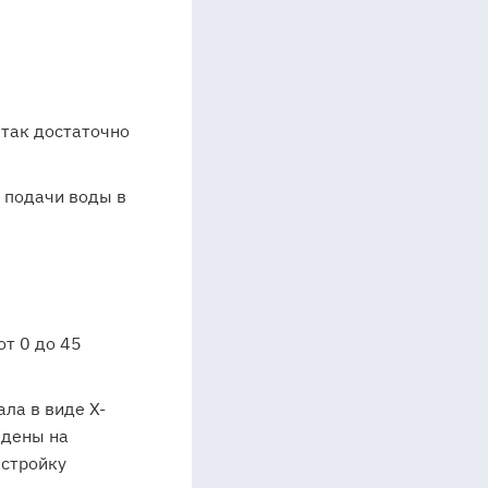
 так достаточно
 подачи воды в
т 0 до 45
ла в виде Х-
едены на
астройку