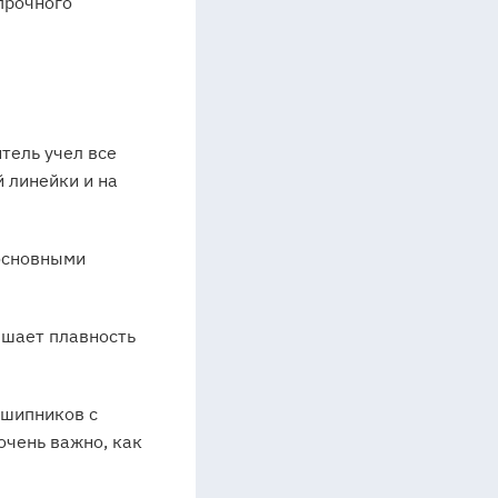
 прочного
тель учел все
 линейки и на
основными
чшает плавность
дшипников с
очень важно, как