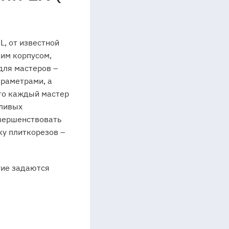
L, от известной
им корпусом,
для мастеров –
араметрами, а
то каждый мастер
тливых
овершенствовать
ку плиткорезов –
гие задаются