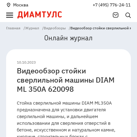
Москва
+7 (495) 776-24-11
Главная
/
Журнал
/
Видеобзоры
/
Видеообзор стойки сверлильной ма
Онлайн журнал
10.10.2023
Видеообзор стойки
141006
Россия
Московская
сверлильной машины DIAM
область
Мытищи
Проектируемыйпроезд
ML 350A 620098
4529,
Владение
1А
Стойка сверлильной машины DIAM ML350A
предназначена для установки двигателя
сверлильной машины, и дальнейшем
использовании для сверления отверстий в
бетоне, искусственном и натуральном камне,
кирпиче, строительных блоках с