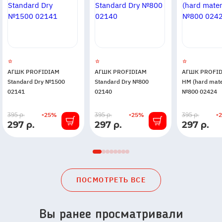
АГШК PROFIDIAM
АГШК PROFIDIAM
АГШК PROFID
Standard Dry №1500
Standard Dry №800
HM (hard mate
02141
02140
№800 02424
В
В
В
395 р.
-25%
395 р.
-25%
395 р.
-
297 р.
297 р.
297 р.
наличии
наличии
наличии
ПОСМОТРЕТЬ ВСЕ
Вы ранее просматривали