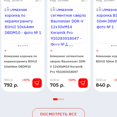
Код: 101475
Код: 101486
Код: 101469
Алмазная коронка по
Алмазное сегментное
Алмазная ко
керамограниту BIHUI
сверло Baumesser DDR-
BIHUI 50мм 
10х64мм DBDM10
V 12x30xM14 Keramik
Pro 910283018047
В
В
В
990 р.
-20%
1410 р.
-50%
1050 р.
-
792 р.
705 р.
840 р.
наличии
наличии
наличии
ПОСМОТРЕТЬ ВСЕ