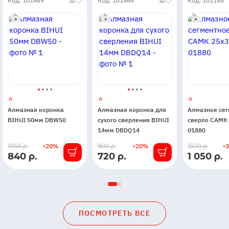
Код: 101469
Код: 101464
Код: 101148
Алмазная коронка
Алмазная коронка для
Алмазное се
BIHUI 50мм DBW50
сухого сверления BIHUI
сверло САМК
14мм DBDQ14
01880
В
В
В
1050 р.
-20%
900 р.
-20%
1500 р.
-
840 р.
720 р.
1 050 р.
наличии
наличии
наличии
ПОСМОТРЕТЬ ВСЕ