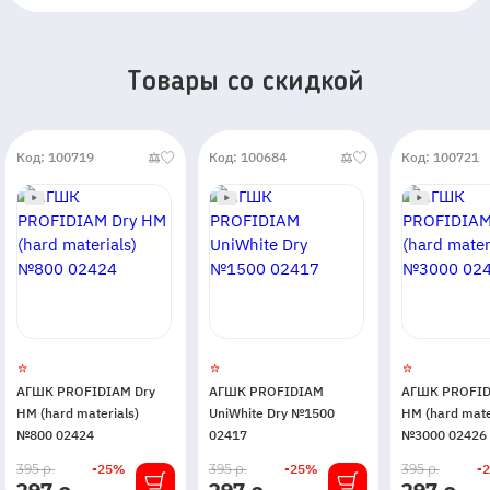
Товары со скидкой
Код: 100719
Код: 100684
Код: 100721
АГШК PROFIDIAM Dry
АГШК PROFIDIAM
АГШК PROFID
HM (hard materials)
UniWhite Dry №1500
HM (hard mate
№800 02424
02417
№3000 02426
В
В
В
395 р.
-25%
395 р.
-25%
395 р.
-