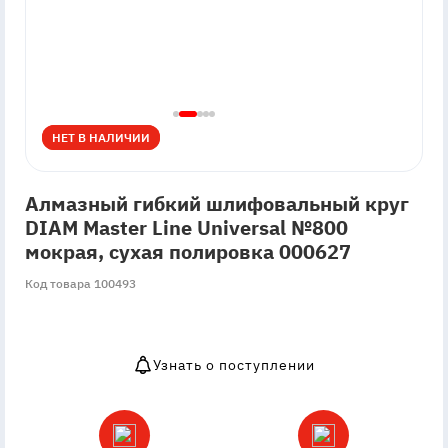
НЕТ В НАЛИЧИИ
НЕТ В НАЛИЧИИ
Алмазный гибкий шлифовальный круг
DIAM Master Line Universal №800
мокрая, сухая полировка 000627
Код товара 100493
Узнать о поступлении
OutOfStock