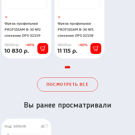
Фреза профильная
Фреза профильная
PROFIDIAM B-30 №2
PROFIDIAM B-30 №1
спекание DPS 02159
спекание DPS 02158
В
В
18050 р.
-40%
18525 р.
-40%
10 830 р.
11 115 р.
наличии
наличии
ПОСМОТРЕТЬ ВСЕ
Вы ранее просматривали
Код: 100638