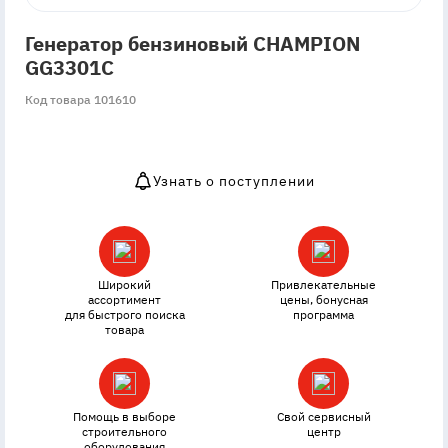
Генератор бензиновый CHAMPION
GG3301C
Код товара 101610
Узнать о поступлении
OutOfStock
Широкий
Привлекательные
ассортимент
цены, бонусная
для быстрого поиска
программа
товара
Помощь в выборе
Свой сервисный
строительного
центр
оборудования