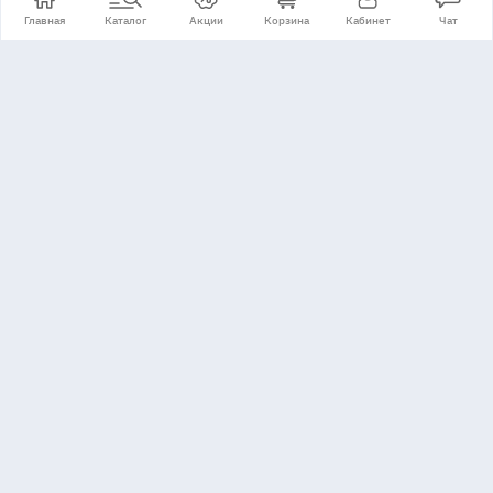
Главная
Каталог
Акции
Корзина
Кабинет
Чат
+7 (495) 776-24-11
Принимаем:
© Copyright 2007-2026 ООО "Диамир" ИНН: 7701573605,
ОГРН: 1047796997434
Сделано в
Air Production