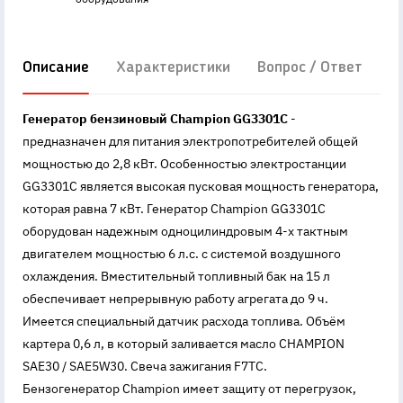
Описание
Характеристики
Вопрос / Ответ
Д
Генератор бензиновый Champion GG3301C
-
предназначен для питания электропотребителей общей
мощностью до 2,8 кВт. Особенностью электростанции
GG3301C является высокая пусковая мощность генератора,
которая равна 7 кВт. Генератор Champion GG3301C
оборудован надежным одноцилиндровым 4-х тактным
двигателем мощностью 6 л.с. с системой воздушного
охлаждения. Вместительный топливный бак на 15 л
обеспечивает непрерывную работу агрегата до 9 ч.
Имеется специальный датчик расхода топлива. Объём
картера 0,6 л, в который заливается масло CHAMPION
SAE30 / SAE5W30. Свеча зажигания F7TC.
Бензогенератор Champion имеет защиту от перегрузок,