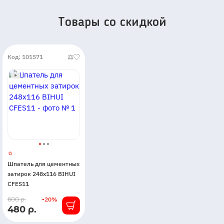
Товары со скидкой
Код: 101571
Шпатель для цементных
затирок 248х116 BIHUI
CFES11
В
600 р.
-20%
480 р.
наличии