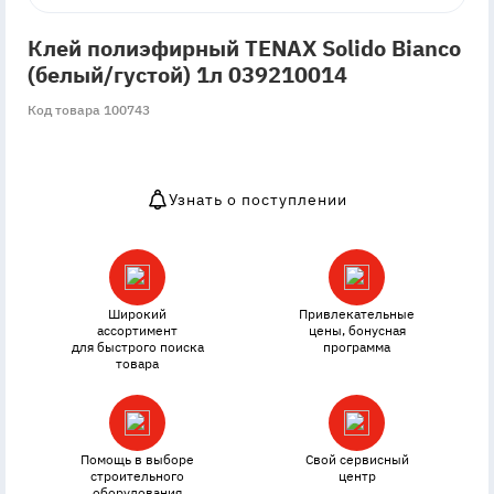
Клей полиэфирный TENAX Solido Bianco
(белый/густой) 1л 039210014
Код товара 100743
Узнать о поступлении
OutOfStock
Широкий
Привлекательные
ассортимент
цены, бонусная
для быстрого поиска
программа
товара
Помощь в выборе
Свой сервисный
строительного
центр
оборудования