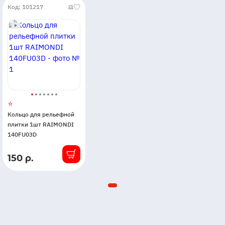
Код: 101217
Кольцо для рельефной
плитки 1шт RAIMONDI
140FU03D
150 р.
В
наличии