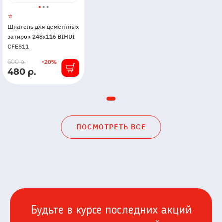
Шпатель для цементных
затирок 248х116 BIHUI
CFES11
В
600 р.
-20%
480 р.
наличии
ПОСМОТРЕТЬ ВСЕ
Будьте в курсе последних акций