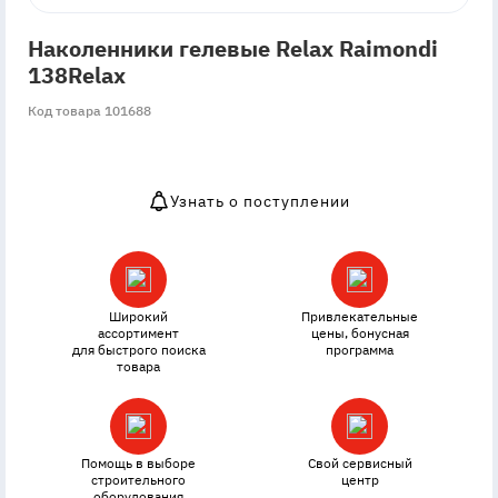
Наколенники гелевые Relax Raimondi
138Relax
Код товара 101688
Узнать о поступлении
OutOfStock
Широкий
Привлекательные
ассортимент
цены, бонусная
для быстрого поиска
программа
товара
Помощь в выборе
Свой сервисный
строительного
центр
оборудования