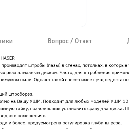
тики
Вопрос / Ответ
CHASER
производят штробы (пазы) в стенах, потолках, в которые
ных реза алмазным диском. Часто, для штробления приме
инимумом пыли. Однако такой способ имеет ряд недостат
щий штроборез.
 прямо на Вашу УШМ. Подходит для любых моделей УШМ 12
имную гайку, позволяющие установить сразу два диска. 
водки в помещениях.
вода и более, предусмотрена регулировка глубины реза.