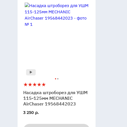
Насадка
5
штроборез
Насадка штроборез для УШМ
для
115-125мм MECHANIC
УШМ
AirChaser 19568442023
115-
3 250 р.
125мм
MECHANIC