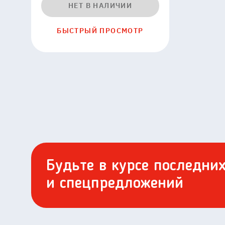
AirChaser
НЕТ В НАЛИЧИИ
19568442023
БЫСТРЫЙ ПРОСМОТР
Будьте в курсе последни
и спецпредложений