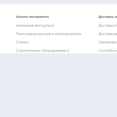
Каталог инструмента
Доставка, о
Алмазный инструмент
Доставка 
Плиткорезы ручные и электрические
Доставка 
Станки
Самовывоз
Строительное оборудование и
Способы о
инструмент
Возврат т
Инструмент
Гарантия и 
Химия для камня
Гарантийн
Распродажа
Сервисные
Уцененные и б/у товары
Рассрочка и
О компании
Купить в р
Как купить