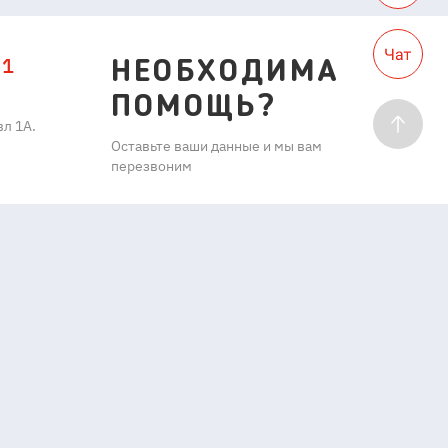
11
НЕОБХОДИМА
ПОМОЩЬ?
л 1А.
Оставьте ваши данные и мы вам
перезвоним
ОТПРАВИТЬ
Нажимая кнопку, вы подтверждаете,
что согласны с условиями
Обработки
персональных данных.