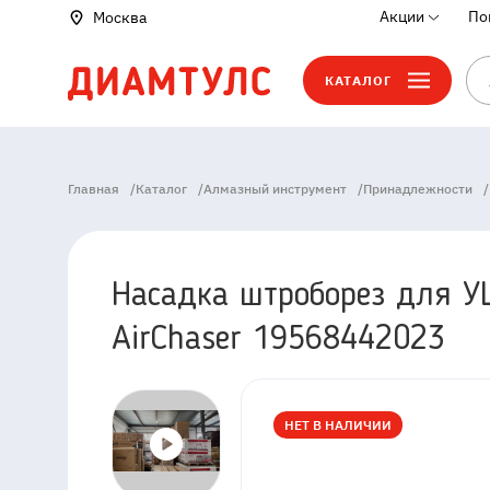
Акции
По
Москва
КАТАЛОГ
Главная
/
Каталог
/
Алмазный инструмент
/
Принадлежности
/
Насадка штроборез для 
AirChaser 19568442023
НЕТ В НАЛИЧИИ