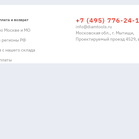
+7 (495) 776-24-
плата и возврат
info@diamtools.ru
по Москве и МО
Московская обл., г. Мытищи,
Проектируемый проезд 4529, в
в регионы РФ
 с нашего склада
платы
овара
сервис
ое обслуживание
 центры
 кредит
ассрочку / кредит