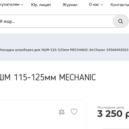
купателям
О нас
Юр. лицам
Журнал
Контакты
Насадка штроборез для УШМ 115-125мм MECHANIC AirChaser 19568442023
УШМ 115-125мм MECHANIC
OutOfStock
Последняя цена
3 250 