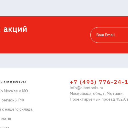
х акций
+7 (495) 776-24-
плата и возврат
info@diamtools.ru
по Москве и МО
Московская обл., г. Мытищи,
Проектируемый проезд 4529, в
в регионы РФ
 с нашего склада
платы
овара