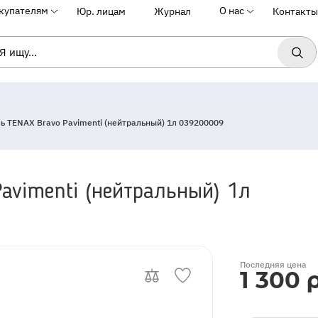
купателям
О нас
Юр. лицам
Журнал
Контакты
ь TENAX Bravo Pavimenti (нейтральный) 1л 039200009
avimenti (нейтральный) 1л
OutOfStock
Последняя цена
1 300 р