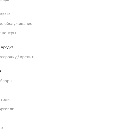
сервис
ое обслуживание
 центры
 кредит
ассрочку / кредит
я
обзоры
м
ители
орговли
ие