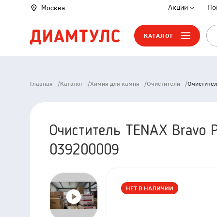
Акции
По
Москва
КАТАЛОГ
Главная
/
Каталог
/
Химия для камня
/
Очистители
/
Очистител
Очиститель TENAX Bravo P
039200009
НЕТ В НАЛИЧИИ