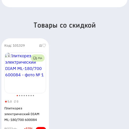
Товары со скидкой
Код: 101329
0 р.
5.0
3
Плиткорез
5
3
Плиткорез
электрический
электрический DIAM
DIAM
ML-180/700 600084
ML-
В
8072 р.
-17%