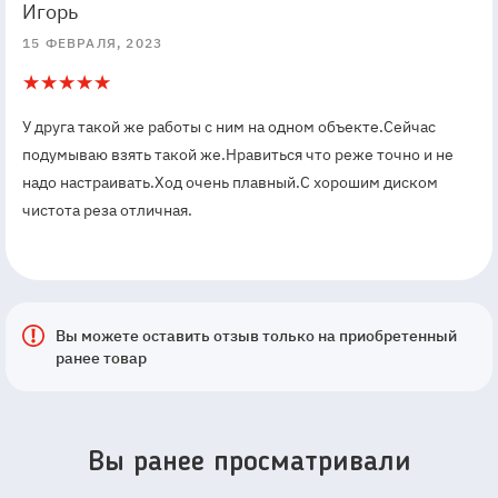
5
5
Игорь
15 ФЕВРАЛЯ, 2023
5
1
У друга такой же работы с ним на одном объекте.Сейчас
подумываю взять такой же.Нравиться что реже точно и не
надо настраивать.Ход очень плавный.С хорошим диском
чистота реза отличная.
Вы можете оставить отзыв только на приобретенный
ранее товар
Вы ранее просматривали