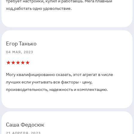
требует настройки, купил и работаешь. Мега плавный
ход,работать одно удовольствие.
5
5
Егор Танько
04 МАЯ, 2023
5
1
Могу квалифицированно сказать, этот агрегат в числе
лучших если учитывать все факторы - цену,
производительность, надежность и комплектацию.
5
5
Саша Федосюк
21 АПРЕЛЯ, 2023