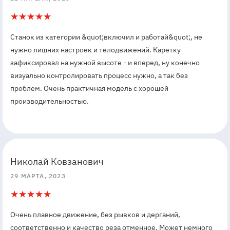
5
1
Станок из категории &quot;включил и работай&quot;, не
нужно лишних настроек и телодвижений. Каретку
зафиксировал на нужной высоте - и вперед, ну конечно
визуально контролировать процесс нужно, а так без
проблем. Очень практичная модель с хорошей
производительностью.
5
5
Николай Ковзанович
29 МАРТА, 2023
5
1
Очень плавное движение, без рывков и дерганий,
соответственно и качество реза отменное. Может немного