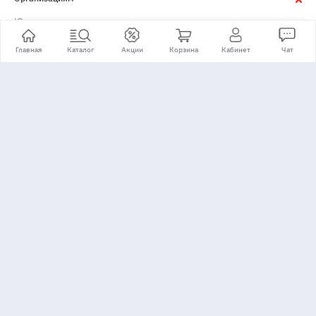
Юридическим лицам
Главная
Каталог
Акции
Корзина
Кабинет
Чат
+7 (495) 776-24-11
Принимаем:
© Copyright 2007-2026 ООО "Диамир" ИНН: 7701573605,