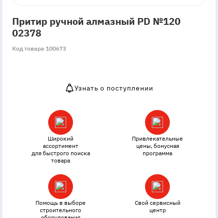
Притир ручной алмазный PD №120
02378
Код товара 100673
Узнать о поступлении
OutOfStock
Широкий
Привлекательные
ассортимент
цены, бонусная
для быстрого поиска
программа
товара
Помощь в выборе
Свой сервисный
строительного
центр
оборудования