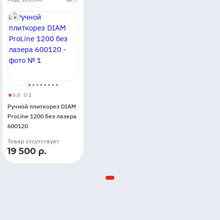
5.0
2
Ручной
5
2
Ручной плиткорез DIAM
плиткорез
ProLine 1200 без лазера
DIAM
600120
ProLine
Товар отсутствует
1200
19 500 р.
без
лазера
600120