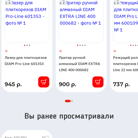
Лазер для плиткорезов
Притир ручной
Режущий рол
DIAM Pro-Line 601353
алмазный DIAM EXTRA
плиткорезов 
LINE 400 000682
Line 22 мм 6
945 р.
900 р.
737 р.
В
В
В
наличии
наличии
наличии
Вы ранее просматривали
Код: 101350