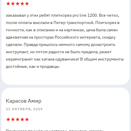
5
1
заказывал у этих ребят плиткорез pro line 1200. Все четко,
после оплаты выслали в Питер транспортной. Плиткорез в
точности, как в описании и на картинках, цена была самач
адекватная на просторах Российского интернета, скидку
сделали. Правда пришлось немного самому донастроить
инструмант, но плтом радости не было предела, режет
керамогранит как катана одуванчики! В общем инструменты
достойные, как и продавцы.
5
5
Карасов Амир
11 ОКТЯБРЯ, 2019
5
1