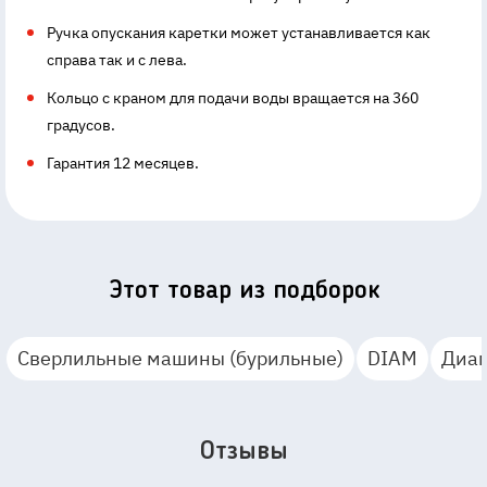
Ручка опускания каретки может устанавливается как
справа так и с лева.
Кольцо с краном для подачи воды вращается на 360
градусов.
Гарантия 12 месяцев.
Этот товар из подборок
Сверлильные машины (бурильные)
DIAM
Диам
Отзывы