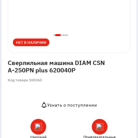
НЕТ В НАЛИЧИИ
НЕТ В НАЛИЧИИ
Сверлильная машина DIAM CSN
А-250PN plus 620040P
Код товара 100260
Узнать о поступлении
OutOfStock
Широкий
Привлекательные