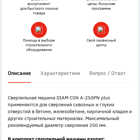
ассортимент
цены, бонусная
для быстрого поиска
программа
товара
Помощь в выборе
Свой сервисный
строительного
центр
оборудования
Описание
Характеристики
Вопрос / Ответ
Д
Сверлильная машина DIAM CSN A-250PN plus
применяются для сверления сквозных и глухих
отверстий в бетоне, железобетоне, кирпичной кладке и
других строительных материалах. Максимальный
рекомендуемый диаметр сверления 250 мм.
В комплект сверлильной машины входит: