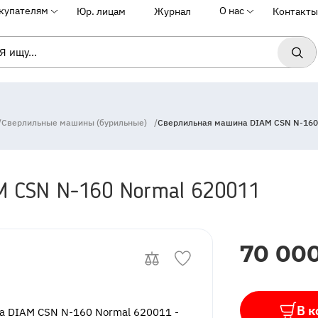
купателям
О нас
Юр. лицам
Журнал
Контакты
/
Сверлильные машины (бурильные)
/
Сверлильная машина DIAM CSN N-160
M CSN N-160 Normal 620011
InStock
70 000
В к