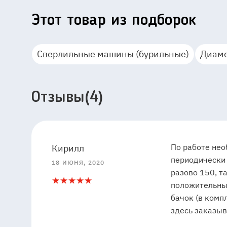
Этот товар из подборок
Сверлильные машины (бурильные)
Диаме
Отзывы(4)
5
5
По работе нео
Кирилл
периодически 
18 ИЮНЯ, 2020
разово 150, т
5
1
положительные
бачок (в комп
здесь заказыв