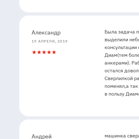
5
5
Была задача п
Александр
выделили небо
19 АПРЕЛЯ, 2019
консультации
5
1
Диам(тем боле
анкерами). Ра
остался довол
Сверлилкой ра
поменял,а так
в пользу Диам
5
5
машинка сверл
Андрей