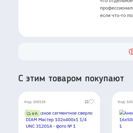
что отдельное
профессионали
если что-то п
C этим товаром покупают
Код: 100128
Код: 10
0 Р.