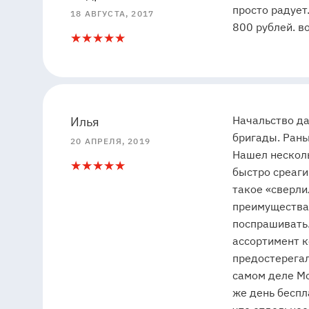
просто радует
18 АВГУСТА, 2017
800 рублей. 
5
1
5
5
Начальство да
Илья
бригады. Рань
20 АПРЕЛЯ, 2019
Нашел несколь
5
1
быстро среаги
такое «сверлил
преимущества 
поспрашивать.
ассортимент к
предостерегал
самом деле Мо
же день беспл